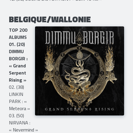
BELGIQUE/WALLONIE
TOP 200
ALBUMS
01. (20)
DIMMU
BORGIR :
« Grand
Serpent
Rising »
02. (38)
LINKIN
PARK : «
Meteora »
03. (50)
NIRVANA :
« Nevermind »