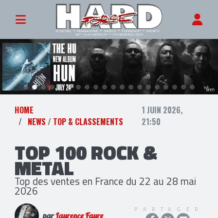
HOME
1 JUIN 2026,
NEWS
/
TOP & CLASSEMENTS
21:50
TOP 100 ROCK &
METAL
Top des ventes en France du 22 au 28 mai
2026
PARTAGER
par
Laurence Faure