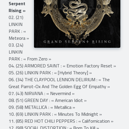
Serpent
Rising »
02. (21)
LINKIN
PARK : «
Meteora »
03. (24)
LINKIN
PARK : « From Zero »
04. (25) ARMORED SAINT : « Emotion Factory Reset »
​​05. (26) LINKIN PARK : « [Hybrid Theory] »
06. (34) THE CLAYPOOL LENNON DELIRIUM : « The
Great Parrot-Ox And The Golden Egg Of Empathy »
07. (43) NIRVANA : « Nevermind »
08. (51) GREEN DAY : « American Idiot »
09. (58) METALLICA : « Metallica »
10. (69) LINKIN PARK : « Minutes To Midnight »
11. (85) RED HOT CHILI PEPPERS : « Californication »
12. (98) SOCIAL DISTORTION : « Born To Kill »