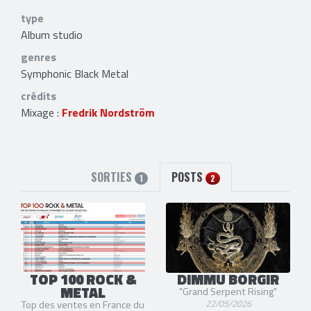
type
Album studio
genres
Symphonic Black Metal
crédits
Mixage :
Fredrik Nordström
SORTIES
POSTS
1
2
TOP 100 ROCK &
DIMMU BORGIR
METAL
"Grand Serpent Rising"
22/05/2026
Top des ventes en France du