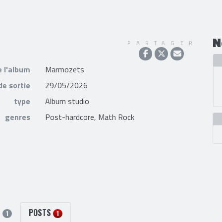
N
PARTAGER
e l'album
Marmozets
de sortie
29/05/2026
type
Album studio
genres
Post-hardcore, Math Rock
S
POSTS
1
1