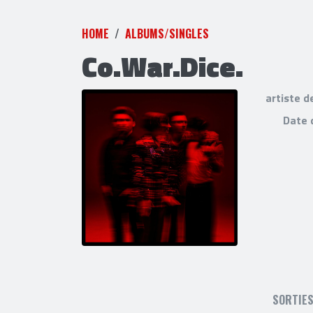
HOME
ALBUMS/SINGLES
Co.War.Dice.
artiste d
Date 
SORTIE