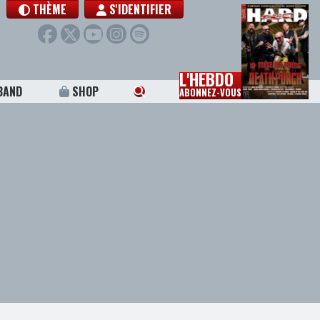
THÈME
S'IDENTIFIER
L'HEBDO
BAND
SHOP
ABONNEZ-VOUS