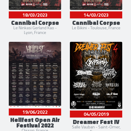
18/03/2023
14/03/2023
Cannibal Corpse
Cannibal Corpse
Le Ninkasi Gerland Kao -
Le Bikini - Toulouse, France
Lyon, France
19/06/2022
04/05/2019
Hellfest Open Air
Dreamer Fest IV
Festival 2022
Salle Vauban - Saint-Omer,
Clisson, France