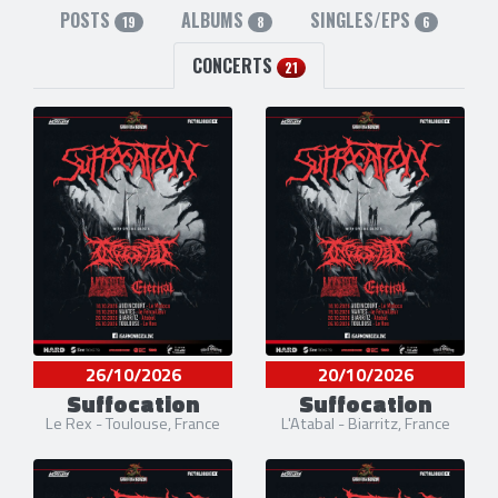
POSTS
ALBUMS
SINGLES/EPS
19
8
6
CONCERTS
21
26/10/2026
20/10/2026
Suffocation
Suffocation
Le Rex - Toulouse, France
L'Atabal - Biarritz, France