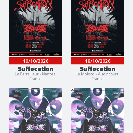
19/10/2026
18/10/2026
Suffocation
Suffocation
Le Ferrailleur - Nantes,
Le Moloco - Audincourt,
France
France