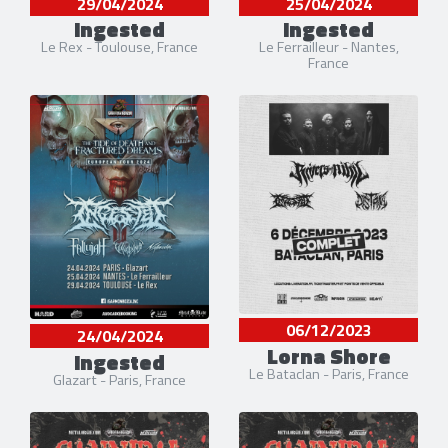
29/04/2024
25/04/2024
Ingested
Ingested
Le Rex - Toulouse, France
Le Ferrailleur - Nantes,
France
06/12/2023
24/04/2024
Lorna Shore
Ingested
Le Bataclan - Paris, France
Glazart - Paris, France