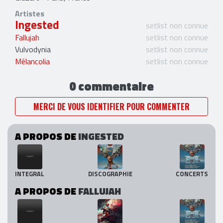
Artistes
Ingested
setlist non connue
Fallujah
setlist non connue
Vulvodynia
setlist non connue
Mélancolia
setlist non connue
0 commentaire
MERCI DE VOUS IDENTIFIER POUR COMMENTER
A PROPOS DE
INGESTED
INTEGRAL
DISCOGRAPHIE
CONCERTS
A PROPOS DE
FALLUJAH