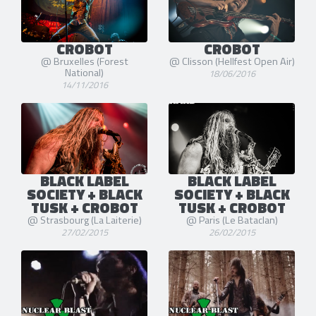
CROBOT
CROBOT
@ Bruxelles (Forest
@ Clisson (Hellfest Open Air)
National)
18/06/2016
14/11/2016
BLACK LABEL
BLACK LABEL
SOCIETY + BLACK
SOCIETY + BLACK
TUSK + CROBOT
TUSK + CROBOT
@ Strasbourg (La Laiterie)
@ Paris (Le Bataclan)
27/02/2015
26/02/2015