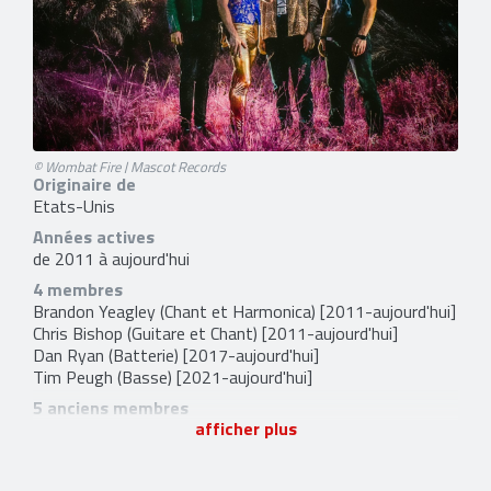
© Wombat Fire | Mascot Records
Originaire de
Etats-Unis
Années actives
de 2011 à aujourd'hui
4 membres
Brandon Yeagley
(Chant et Harmonica) [2011-aujourd'hui]
Chris Bishop
(Guitare et Chant) [2011-aujourd'hui]
Dan Ryan
(Batterie) [2017-aujourd'hui]
Tim Peugh
(Basse) [2021-aujourd'hui]
5 anciens membres
afficher plus
Keith McGonigle
(Batterie) [2011-2013]
Jake Figueroa
(Basse) [2013-2016]
Paul Figueroa
(Batterie) [2013-2016]