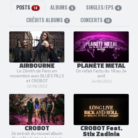
James Alexander Lascu
(Basse (live)) [2017-2019]
Eddie Collins
(Basse (live)) [2017-2021]
POSTS
ALBUMS
SINGLES/EPS
14
5
4
2 liens externes
CRÉDITS ALBUMS
CONCERTS
1
19
facebook
et
site officiel
AIRBOURNE
PLANÈTE METAL
Le Zénith de Paris en
On refait l'actu du 18 au 24
novembre avec BLUES PILLS
avril
et CROBOT
24/04/2022
02/06/2022
CROBOT
CROBOT Feat.
Stix Zadinia
2e extrait du nouvel album