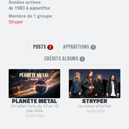
Années actives
de 1983 à aujourd'hui
Membre de 1 groupe
Stryper
POSTS
APPARITIONS
2
1
CRÉDITS ALBUMS
1
PLANÈTE METAL
STRYPER
On refait l'actu du 13 au 19
Le retour d'Oz Fox
mai 2024
16/09/2018
22/05/2024