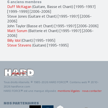
6 anciens membres
Duff McKagan
(Guitare, Basse et Chant) [1995-1997]
[1999-1999] [2006-2006]
Steve Jones
(Guitare et Chant) [1995-1997] [2006-
2006]
John Taylor
(Basse et Chant) [1995-1997] [2006-2006]
Matt Sorum
(Batterie et Chant) [1995-1997] [2006-
2006]
Billy Idol
(Chant) [1995-1995]
Steve Stevens
(Guitare) [1995-1995]
Tous droits réservés. © 1985-2026 HARD FORCE®. Contenu web © 2010-
2026 hardforce.com
HARD FORCE® est une marque déposée.
mentions légales
-
nous contacter
NOS PARTENAIRES