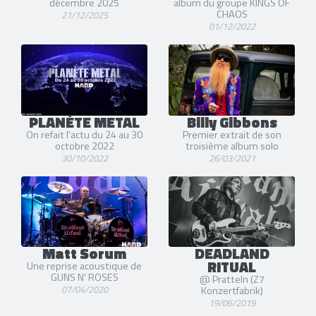
décembre 2025
album du groupe KINGS OF
CHAOS
21/12/2025
01/12/2022
PLANÈTE METAL
Billy Gibbons
On refait l'actu du 24 au 30
Premier extrait de son
octobre 2022
troisième album solo
30/10/2022
26/03/2021
Matt Sorum
DEADLAND
RITUAL
Une reprise acoustique de
GUNS N' ROSES
@ Pratteln (Z7
07/04/2020
Konzertfabrik)
19/06/2019