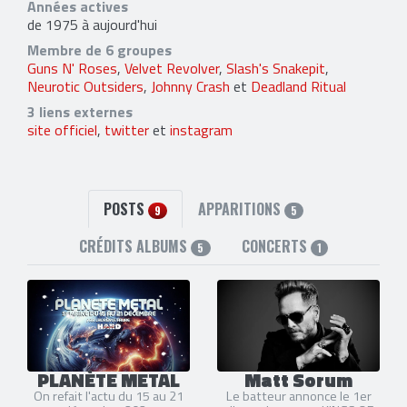
Années actives
de 1975 à aujourd'hui
Membre de 6 groupes
Guns N' Roses
,
Velvet Revolver
,
Slash's Snakepit
,
Neurotic Outsiders
,
Johnny Crash
et
Deadland Ritual
3 liens externes
site officiel
,
twitter
et
instagram
POSTS
APPARITIONS
9
5
CRÉDITS ALBUMS
CONCERTS
5
1
PLANÈTE METAL
Matt Sorum
On refait l'actu du 15 au 21
Le batteur annonce le 1er