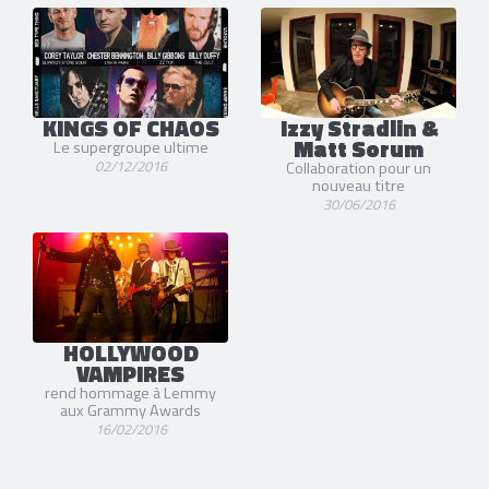
KINGS OF CHAOS
Izzy Stradlin &
Matt Sorum
Le supergroupe ultime
02/12/2016
Collaboration pour un
nouveau titre
30/06/2016
HOLLYWOOD
VAMPIRES
rend hommage à Lemmy
aux Grammy Awards
16/02/2016