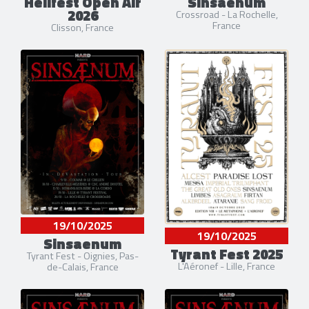
Hellfest Open Air
Sinsaenum
2026
Crossroad - La Rochelle,
France
Clisson, France
19/10/2025
19/10/2025
Sinsaenum
Tyrant Fest 2025
Tyrant Fest - Oignies, Pas-
L'Aéronef - Lille, France
de-Calais, France