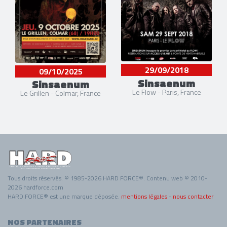
29/09/2018
09/10/2025
Sinsaenum
Sinsaenum
Le Flow - Paris, France
Le Grillen - Colmar, France
Tous droits réservés. © 1985-2026 HARD FORCE®. Contenu web © 2010-
2026 hardforce.com
HARD FORCE® est une marque déposée.
mentions légales
-
nous contacter
NOS PARTENAIRES