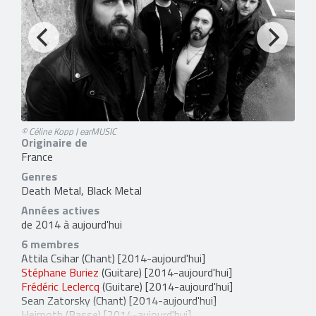
© Céline Kopp | earMUSIC
Originaire de
France
Genres
Death Metal, Black Metal
Années actives
de 2014 à aujourd'hui
6 membres
Attila Csihar
(Chant) [2014-aujourd'hui]
Stéphane Buriez
(Guitare) [2014-aujourd'hui]
Frédéric Leclercq
(Guitare) [2014-aujourd'hui]
Sean Zatorsky
(Chant) [2014-aujourd'hui]
Heimoth
(Basse) [2014-aujourd'hui]