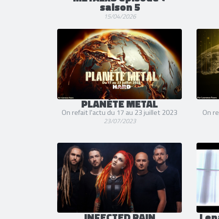
saison 5
15/04/2026
PLANÈTE METAL
On refait l'actu du 17 au 23 juillet 2023
On re
23/07/2023
INFECTED RAIN
Len