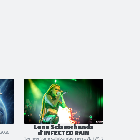
Lena Scissorhands
d'INFECTED RAIN
n 2025
"Believe", une collaboration avec VERVAIN