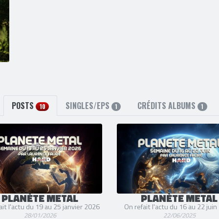
POSTS
SINGLES/EPS
CRÉDITS ALBUMS
10
1
1
PLANÈTE METAL
PLANÈTE METAL
ait l'actu du 19 au 25 janvier 2026
On refait l'actu du 16 au 22 jui
28/01/2026
22/06/2025