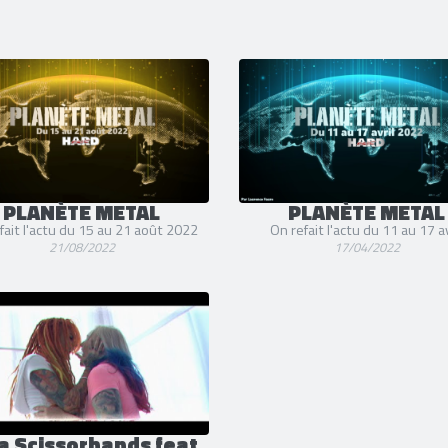
PLANÈTE METAL
PLANÈTE METAL
fait l'actu du 15 au 21 août 2022
On refait l'actu du 11 au 17 av
21/08/2022
17/04/2022
a Scissorhands feat.