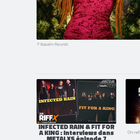
© Napalm Records
INFECTED RAIN & FIT FOR
A KING : Interviews dans
On ref
METALXS épisode 7