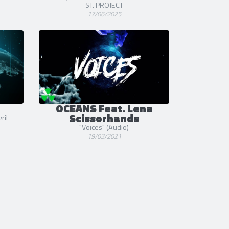
ST. PROJECT
17/06/2025
OCEANS Feat. Lena
Scissorhands
ril
"Voices" (Audio)
19/03/2021