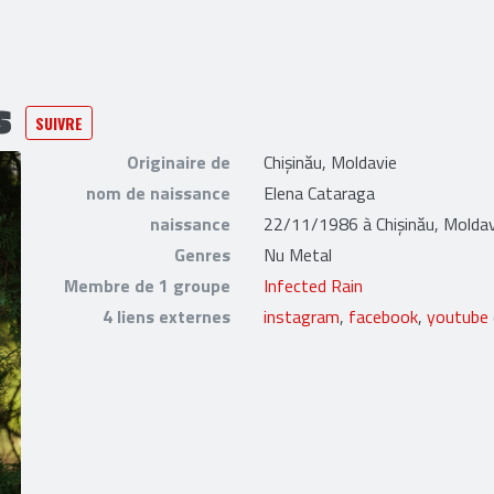
s
SUIVRE
Originaire de
Chișinău, Moldavie
nom de naissance
Elena Cataraga
naissance
22/11/1986 à Chișinău, Moldav
Genres
Nu Metal
Membre de 1 groupe
Infected Rain
4 liens externes
instagram
,
facebook
,
youtube