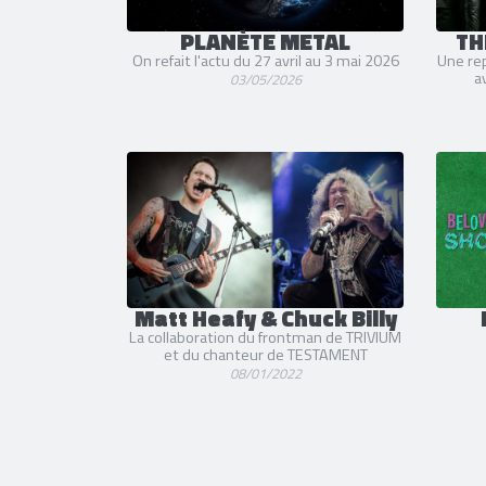
PLANÈTE METAL
TH
On refait l'actu du 27 avril au 3 mai 2026
Une rep
a
03/05/2026
Matt Heafy & Chuck Billy
La collaboration du frontman de TRIVIUM
et du chanteur de TESTAMENT
08/01/2022