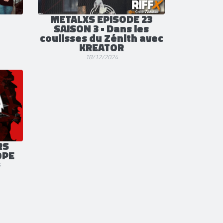
METALXS EPISODE 23
SAISON 3 • Dans les
coulisses du Zénith avec
KREATOR
18/12/2024
RS
OPE
s