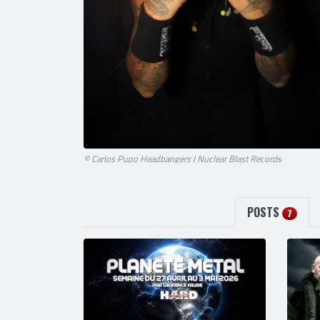
© Carlos Pupo Headbangers | Nuclear Blast Records
POSTS
7