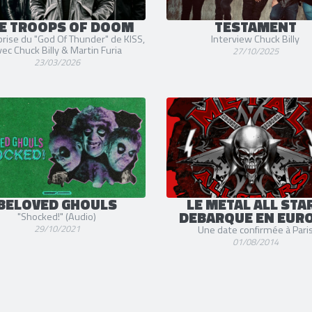
E TROOPS OF DOOM
TESTAMENT
rise du "God Of Thunder" de KISS,
Interview Chuck Billy
vec Chuck Billy & Martin Furia
27/10/2025
23/03/2026
BELOVED GHOULS
LE METAL ALL STA
DEBARQUE EN EUR
"Shocked!" (Audio)
29/10/2021
Une date confirmée à Pari
01/08/2014