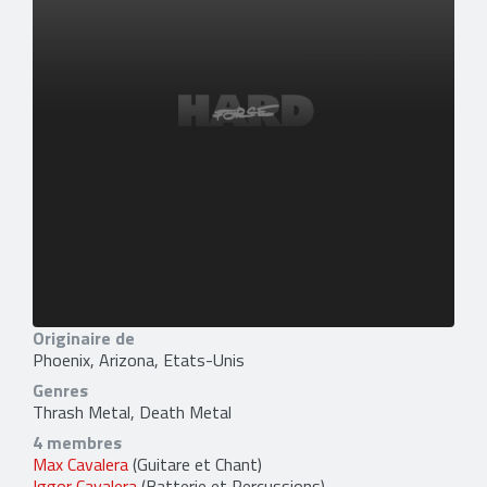
Originaire de
Phoenix, Arizona, Etats-Unis
Genres
Thrash Metal, Death Metal
4 membres
Max Cavalera
(Guitare et Chant)
Iggor Cavalera
(Batterie et Percussions)