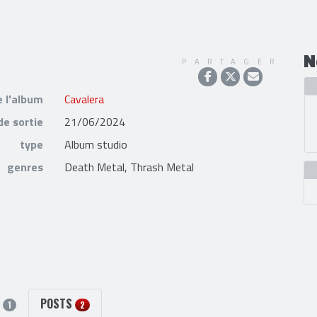
N
PARTAGER
e l'album
Cavalera
de sortie
21/06/2024
type
Album studio
genres
Death Metal, Thrash Metal
S
POSTS
1
2