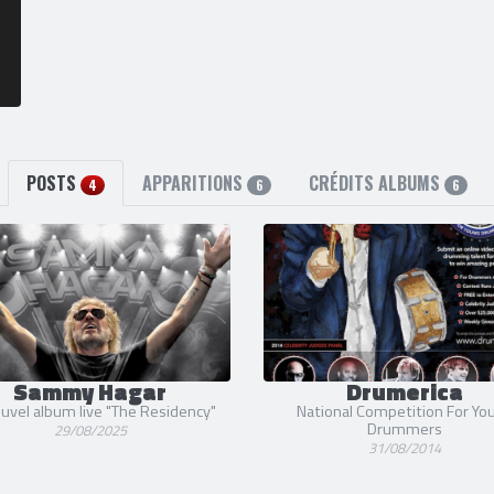
POSTS
APPARITIONS
CRÉDITS ALBUMS
4
6
6
Sammy Hagar
Drumerica
uvel album live "The Residency"
National Competition For Yo
Drummers
29/08/2025
31/08/2014