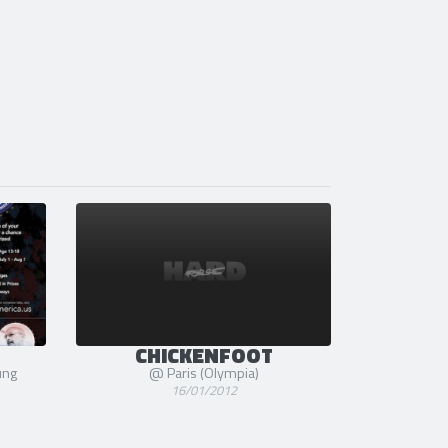
CHICKENFOOT
ung
@ Paris (Olympia)
16/01/2012