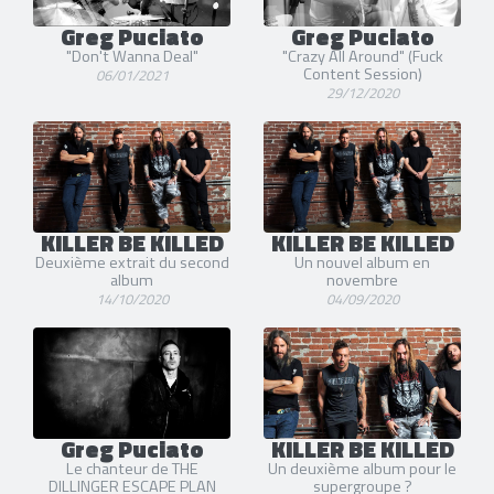
Greg Puciato
Greg Puciato
"Don't Wanna Deal"
"Crazy All Around" (Fuck
Content Session)
06/01/2021
29/12/2020
KILLER BE KILLED
KILLER BE KILLED
Deuxième extrait du second
Un nouvel album en
album
novembre
14/10/2020
04/09/2020
Greg Puciato
KILLER BE KILLED
Le chanteur de THE
Un deuxième album pour le
DILLINGER ESCAPE PLAN
supergroupe ?