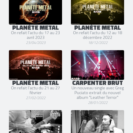
PLANÈTE METAL
PLANÈTE METAL
On refait l'actu du 17 au 23
On refait l'actu du 12 au 18
avril 2023
décembre 2022
23/04/2023
18/12/2022
PLANÈTE METAL
CARPENTER BRUT
On refait l'actu du 21 au 27
Un nouveau single avec Greg
février
Puciato extrait du nouvel
album "Leather Terror"
27/02/2022
28/01/2022