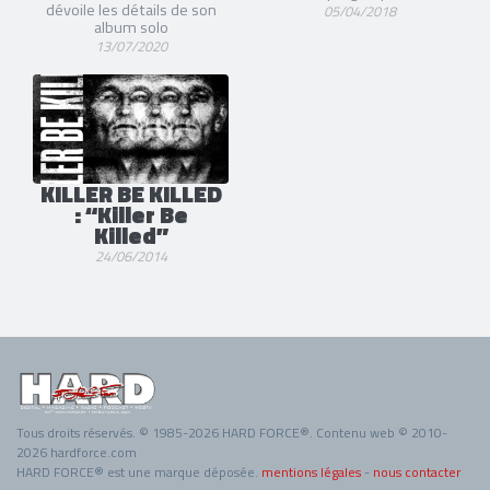
dévoile les détails de son
05/04/2018
album solo
13/07/2020
KILLER BE KILLED
: “Killer Be
Killed”
24/06/2014
Tous droits réservés. © 1985-2026 HARD FORCE®. Contenu web © 2010-
2026 hardforce.com
HARD FORCE® est une marque déposée.
mentions légales
-
nous contacter