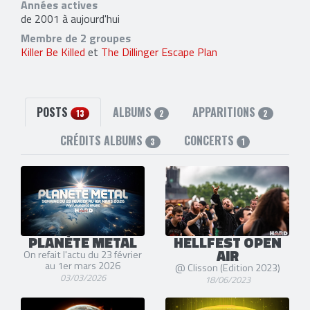
Années actives
de 2001 à aujourd'hui
Membre de 2 groupes
Killer Be Killed
et
The Dillinger Escape Plan
POSTS
ALBUMS
APPARITIONS
13
2
2
CRÉDITS ALBUMS
CONCERTS
3
1
PLANÈTE METAL
HELLFEST OPEN
AIR
On refait l'actu du 23 février
au 1er mars 2026
@ Clisson (Edition 2023)
03/03/2026
18/06/2023