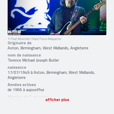
© Fred Moocher | Hard Force Magazine
Originaire de
Aston, Birmingham, West Midlands, Angleterre
nom de naissance
Terence Michael Joseph Butler
naissance
17/07/1949 à Aston, Birmingham, West Midlands,
Angleterre
Années actives
de 1966 à aujourd'hui
Membre de 5 groupes
afficher plus
Black Sabbath
,
Ozzy Osbourne (Band)
,
Heaven & Hell
,
GZR
et
Deadland Ritual