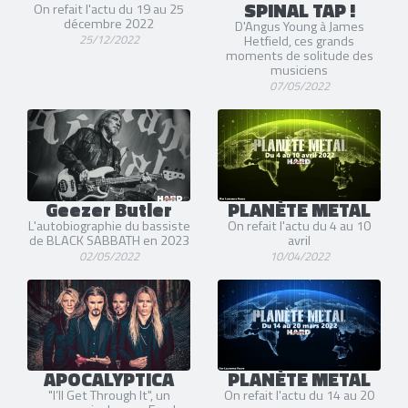
SPINAL TAP !
On refait l'actu du 19 au 25
décembre 2022
D'Angus Young à James
25/12/2022
Hetfield, ces grands
moments de solitude des
musiciens
07/05/2022
Geezer Butler
PLANÈTE METAL
L'autobiographie du bassiste
On refait l'actu du 4 au 10
de BLACK SABBATH en 2023
avril
02/05/2022
10/04/2022
APOCALYPTICA
PLANÈTE METAL
"I’ll Get Through It", un
On refait l'actu du 14 au 20