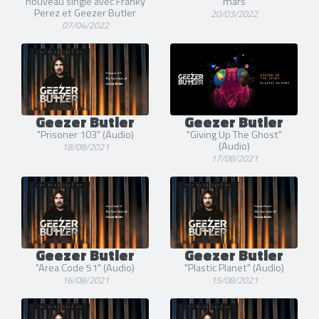
nouveau single avec Franky
mars
Perez et Geezer Butler
20/03/2022
07/04/2022
Geezer Butler
Geezer Butler
"Prisoner 103" (Audio)
"Giving Up The Ghost"
(Audio)
18/08/2021
17/08/2021
Geezer Butler
Geezer Butler
"Area Code 51" (Audio)
"Plastic Planet" (Audio)
16/08/2021
15/08/2021