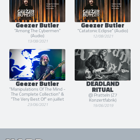
Geezer Butler
Geezer Butler
"Among The Cybermen"
"Catatonic Eclipse" (Audio)
(Audio)
12/08/2021
13/08/2021
Geezer Butler
DEADLAND
RITUAL
"Manipulations Of The Mind -
The Complete Collection" &
@ Pratteln (Z7
"The Very Best Of" en juillet
Konzertfabrik)
23/06/2021
19/06/2019