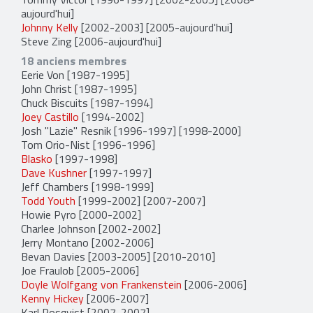
aujourd'hui]
Johnny Kelly
[2002-2003] [2005-aujourd'hui]
Steve Zing
[2006-aujourd'hui]
18 anciens membres
Eerie Von
[1987-1995]
John Christ
[1987-1995]
Chuck Biscuits
[1987-1994]
Joey Castillo
[1994-2002]
Josh "Lazie" Resnik
[1996-1997] [1998-2000]
Tom Orio-Nist
[1996-1996]
Blasko
[1997-1998]
Dave Kushner
[1997-1997]
Jeff Chambers
[1998-1999]
Todd Youth
[1999-2002] [2007-2007]
Howie Pyro
[2000-2002]
Charlee Johnson
[2002-2002]
Jerry Montano
[2002-2006]
Bevan Davies
[2003-2005] [2010-2010]
Joe Fraulob
[2005-2006]
Doyle Wolfgang von Frankenstein
[2006-2006]
Kenny Hickey
[2006-2007]
Karl Rosqvist
[2007-2007]