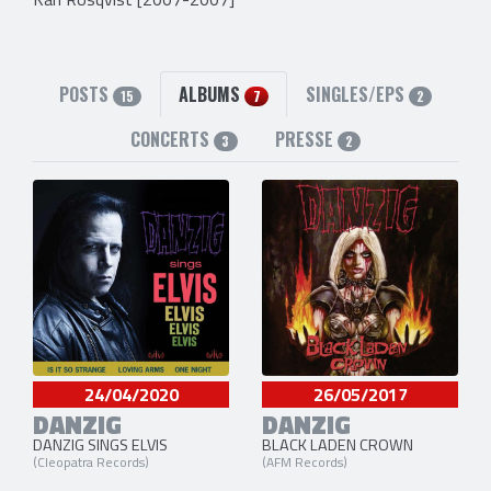
POSTS
ALBUMS
SINGLES/EPS
15
7
2
CONCERTS
PRESSE
3
2
24/04/2020
26/05/2017
DANZIG
DANZIG
DANZIG SINGS ELVIS
BLACK LADEN CROWN
(Cleopatra Records)
(AFM Records)