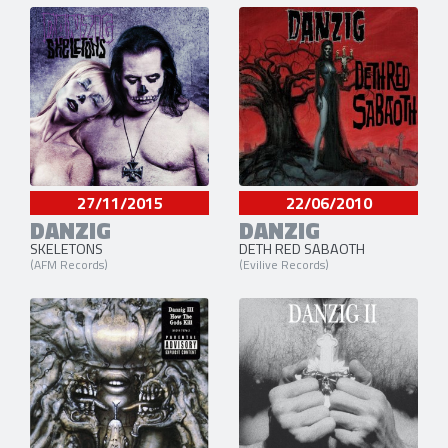
27/11/2015
22/06/2010
DANZIG
DANZIG
SKELETONS
DETH RED SABAOTH
(AFM Records)
(Evilive Records)