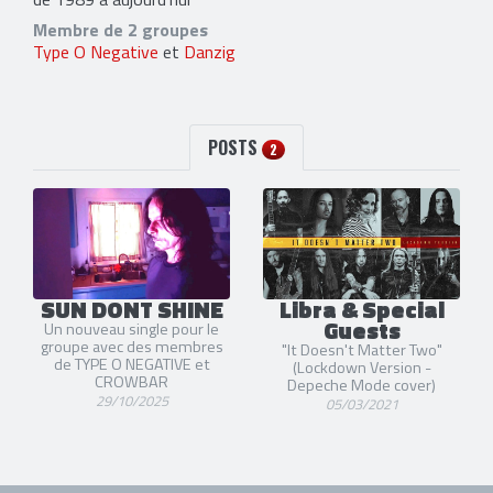
Membre de 2 groupes
Type O Negative
et
Danzig
POSTS
2
SUN DONT SHINE
Libra & Special
Guests
Un nouveau single pour le
groupe avec des membres
"It Doesn't Matter Two"
de TYPE O NEGATIVE et
(Lockdown Version -
CROWBAR
Depeche Mode cover)
29/10/2025
05/03/2021