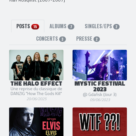
POSTS
ALBUMS
SINGLES/EPS
15
7
2
CONCERTS
PRESSE
3
2
THE HALO EFFECT
MYSTIC FESTIVAL
2023
Une reprise du classique de
DANZIG "How The Gods Kill"
@ Gdańsk (Jour 3)
20/06/2025
09/06/2023