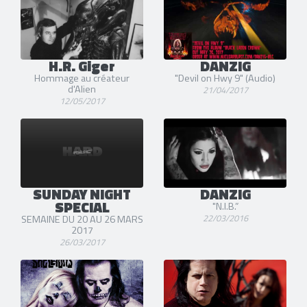
H.R. Giger
DANZIG
Hommage au créateur
"Devil on Hwy 9" (Audio)
d'Alien
21/04/2017
12/05/2017
SUNDAY NIGHT
DANZIG
SPECIAL
"N.I.B.”
22/03/2016
SEMAINE DU 20 AU 26 MARS
2017
26/03/2017