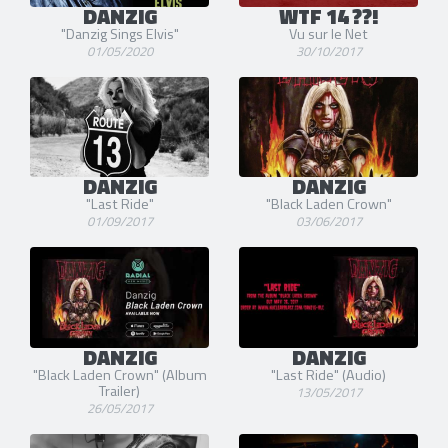
DANZIG
WTF 14 ??!
"Danzig Sings Elvis"
Vu sur le Net
01/05/2020
30/10/2017
DANZIG
DANZIG
"Last Ride"
"Black Laden Crown"
01/09/2017
03/06/2017
DANZIG
DANZIG
"Black Laden Crown" (Album
"Last Ride" (Audio)
Trailer)
13/05/2017
26/05/2017