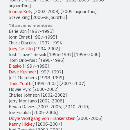
aujourd'hui]
Johnny Kelly
[2002-2003] [2005-aujourd'hui]
Steve Zing
[2006-aujourd'hui]
18 anciens membres
Eerie Von
[1987-1995]
John Christ
[1987-1995]
Chuck Biscuits
[1987-1994]
Joey Castillo
[1994-2002]
Josh "Lazie" Resnik
[1996-1997] [1998-2000]
Tom Orio-Nist
[1996-1996]
Blasko
[1997-1998]
Dave Kushner
[1997-1997]
Jeff Chambers
[1998-1999]
Todd Youth
[1999-2002] [2007-2007]
Howie Pyro
[2000-2002]
Charlee Johnson
[2002-2002]
Jerry Montano
[2002-2006]
Bevan Davies
[2003-2005] [2010-2010]
Joe Fraulob
[2005-2006]
Doyle Wolfgang von Frankenstein
[2006-2006]
Kenny Hickey
[2006-2007]
Karl Rosqvist
[2007-2007]