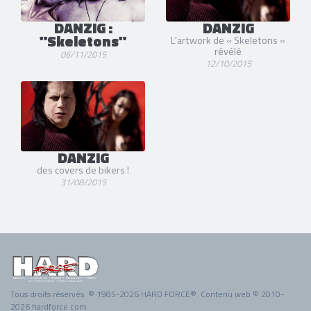
DANZIG :
DANZIG
"Skeletons"
L'artwork de « Skeletons »
révélé
06/11/2015
12/10/2015
DANZIG
des covers de bikers !
31/08/2015
Tous droits réservés. © 1985-2026 HARD FORCE®. Contenu web © 2010-
2026 hardforce.com