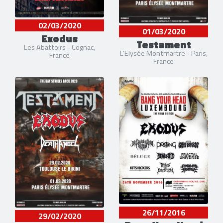
02/03/2020
01/03/2020
Exodus
Testament
Les Abattoirs - Cognac,
L'Elysée Montmartre - Paris,
France
France
26/11/2016
29/02/2020