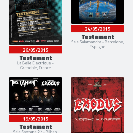
24/05/2015
Testament
Sala Salamandra - Barcelone,
Espagne
26/05/2015
Testament
La Belle Electrique -
Grenoble, France
19/05/2015
Testament
Sala Santana 27 - Bilbao,