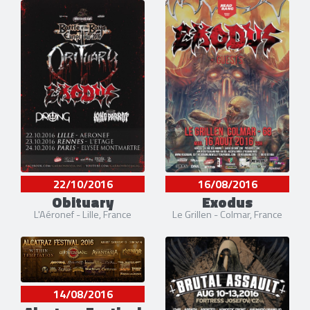
22/10/2016
16/08/2016
Obituary
Exodus
L'Aéronef - Lille, France
Le Grillen - Colmar, France
14/08/2016