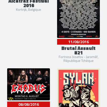
Alcatraz Festival
2016
Kortrijk, Belgique
11/08/2016
Brutal Assault
#21
Fortress Josefov - Jaroměř,
République Tchèque
08/08/2016