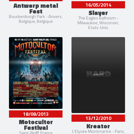
Antwerp metal
16/05/2014
Fest
Slayer
Bouckenborgh Park - Anvers,
The Eagles Ballroom -
Belgique, Belgique
Milwaukee, Wisconsin,
Etats-Unis
18/08/2013
13/12/2010
Motocultor
Kreator
Festival
L'Elysée Montmartre - Paris,
Saint-Nolff, France