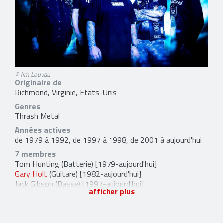
© Jim Louvau
Originaire de
Richmond, Virginie, Etats-Unis
Genres
Thrash Metal
Années actives
de 1979 à 1992, de 1997 à 1998, de 2001 à aujourd'hui
7 membres
Tom Hunting
(Batterie) [1979-aujourd'hui]
Gary Holt
(Guitare) [1982-aujourd'hui]
Jack Gibson
(Basse) [1997-aujourd'hui]
afficher plus
Lee Altus
(Guitare) [2005-aujourd'hui]
Rob Dukes
(Chant) [2005-2014] [2025-aujourd'hui]
Brandon Ellis
(Guitare (live)) [2022-aujourd'hui]