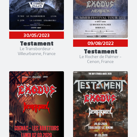
30/05/2023
Testament
09/08/2022
Le Transbordeur -
Testament
Villeurbanne, France
Le Rocher de Palmer -
Cenon, France