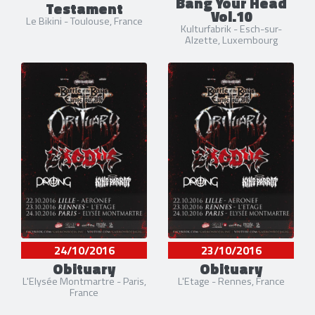
Bang Your Head
Testament
Vol.10
Le Bikini - Toulouse, France
Kulturfabrik - Esch-sur-
Alzette, Luxembourg
24/10/2016
23/10/2016
Obituary
Obituary
L'Elysée Montmartre - Paris,
L'Etage - Rennes, France
France