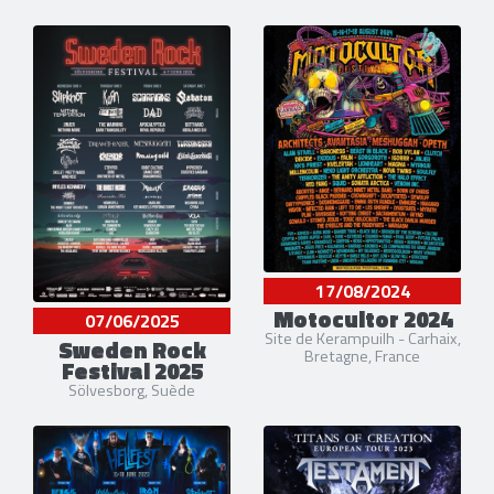
Steve Souza
(Chant) [1986-2004] [2014-2025]
2 liens externes
facebook
et
site officiel
17/08/2024
Motocultor 2024
07/06/2025
Site de Kerampuilh - Carhaix,
Sweden Rock
Bretagne, France
Festival 2025
Sölvesborg, Suède