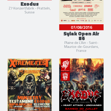
Exodus
Z7 Konzertfabrik - Pratteln,
Suisse
07/08/2016
Sylak Open Air
#6
Plaine de L'Ain - Saint-
Maurice-de-Gourdans,
France