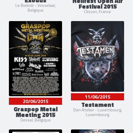
Exodus
Hellfest Open Air
Festival 2015
Le Biebob - Vosselaar,
Belgique
Clisson, France
11/06/2015
20/06/2015
Testament
Graspop Metal
Den Atelier - Luxembourg,
Meeting 2015
Luxembourg
Dessel, Belgique