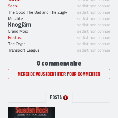
Soen
setlist non connue
The Good The Bad and The Zugly
setlist non connue
Metalite
setlist non connue
Knogjärn
setlist non connue
Grand Mojo
setlist non connue
Fredlös
setlist non connue
The Crypt
setlist non connue
Transport League
setlist non connue
0 commentaire
MERCI DE VOUS IDENTIFIER POUR COMMENTER
POSTS
1