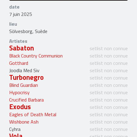
date
7 juin 2025
lieu
Sölvesborg, Suède
Artistes
Sabaton
setlist non connue
Black Country Communion
setlist non connue
Gotthard
setlist non connue
Joodla Med Siv
setlist non connue
Turbonegro
setlist non connue
Blind Guardian
setlist non connue
Hypocrisy
setlist non connue
Crucified Barbara
setlist non connue
Exodus
setlist non connue
Eagles of Death Metal
setlist non connue
Wishbone Ash
setlist non connue
Cyhra
setlist non connue
Vola
setlist non connue