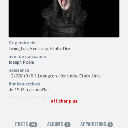
Originaire de
Lexington, Kentucky, Etats-Unis
nom de naissance
Joseph Poole
naissance
12/08/1976 à Lexington, Kentucky, Etats-Unis
Années actives
de 1992 à aujourd'hui
Membre de 1 groupe
afficher plus
Murderdolls
1 lien externe
facebook
POSTS
ALBUMS
APPARITIONS
24
2
1