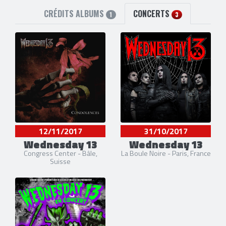
CRÉDITS ALBUMS
CONCERTS
1
3
12/11/2017
31/10/2017
Wednesday 13
Wednesday 13
Congress Center - Bâle,
La Boule Noire - Paris, France
Suisse