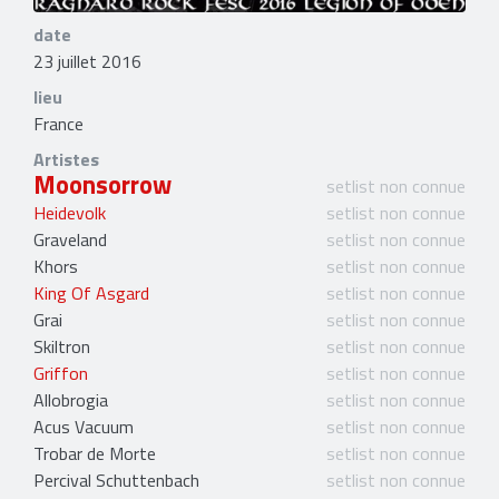
date
23 juillet 2016
lieu
France
Artistes
Moonsorrow
setlist non connue
Heidevolk
setlist non connue
Graveland
setlist non connue
Khors
setlist non connue
King Of Asgard
setlist non connue
Grai
setlist non connue
Skiltron
setlist non connue
Griffon
setlist non connue
Allobrogia
setlist non connue
Acus Vacuum
setlist non connue
Trobar de Morte
setlist non connue
Percival Schuttenbach
setlist non connue