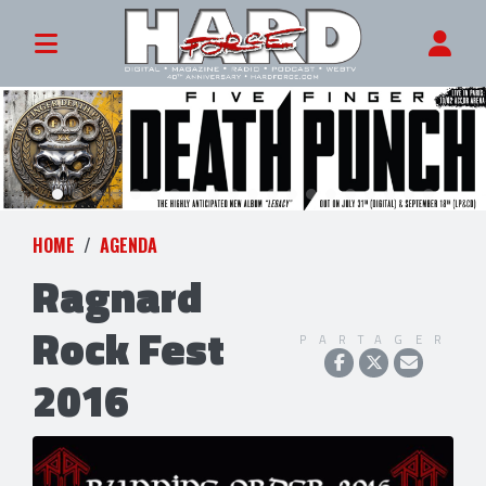
HOME
AGENDA
Ragnard
Rock Fest
PARTAGER
2016