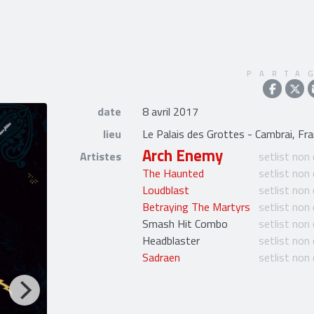
PARTA
date
8 avril 2017
lieu
Le Palais des Grottes - Cambrai, Fr
Arch Enemy
Artistes
setlist non
The Haunted
setlist non
Loudblast
setlist non
Betraying The Martyrs
setlist non
Smash Hit Combo
setlist non
Headblaster
setlist non
Sadraen
setlist non