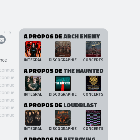
GER
A PROPOS DE
ARCH ENEMY
ance
INTEGRAL
DISCOGRAPHIE
CONCERTS
 connue
A PROPOS DE
THE HAUNTED
 connue
 connue
 connue
INTEGRAL
DISCOGRAPHIE
CONCERTS
 connue
A PROPOS DE
LOUDBLAST
 connue
 connue
INTEGRAL
DISCOGRAPHIE
CONCERTS
A PROPOS DE
BETRAYING