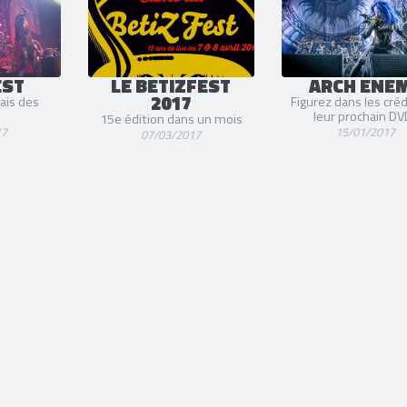
EST
LE BETIZFEST
ARCH ENE
2017
ais des
Figurez dans les créd
)
leur prochain DVD
15e édition dans un mois
17
15/01/2017
07/03/2017