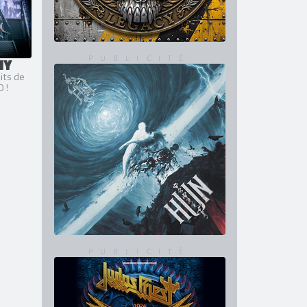
MY
its de
 !