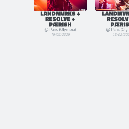
LANDMVRKS +
LANDMVR
RESOLVE +
RESOLV
PÆRISH
PÆRI
@ Paris (Olympia)
@ Paris (Oly
15/02/2025
15/02/20