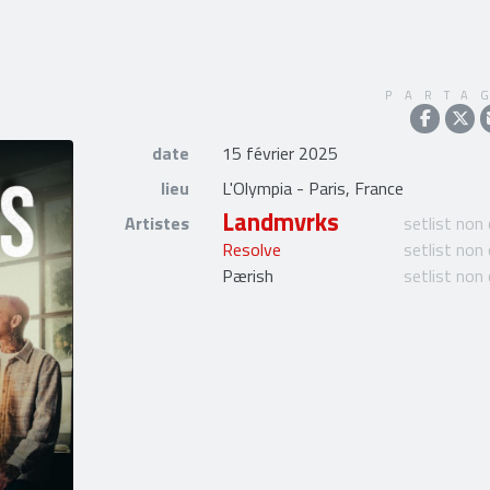
PARTA
date
15 février 2025
lieu
L'Olympia - Paris, France
Landmvrks
Artistes
setlist non
Resolve
setlist non
Pærish
setlist non