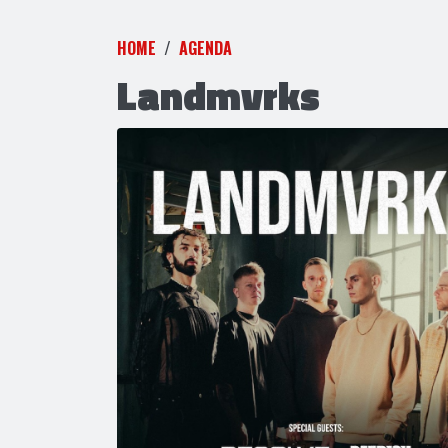
HOME
AGENDA
Landmvrks