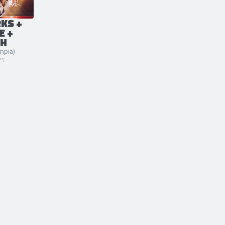
KS +
E +
SH
mpia)
25