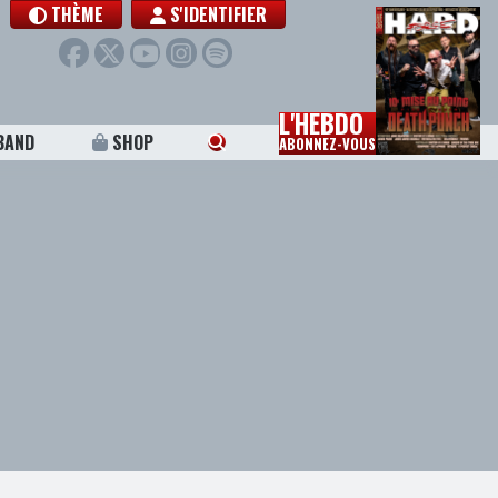
THÈME
S'IDENTIFIER
L'HEBDO
BAND
SHOP
ABONNEZ-VOUS