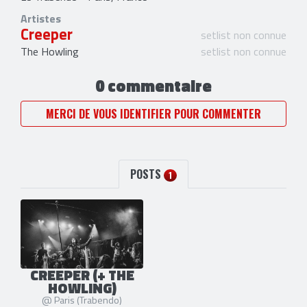
Artistes
Creeper
setlist non connue
The Howling
setlist non connue
0 commentaire
MERCI DE VOUS IDENTIFIER POUR COMMENTER
POSTS
1
CREEPER (+ THE
HOWLING)
@ Paris (Trabendo)