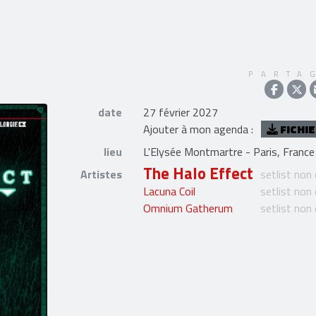
PARTA
date
27 février 2027
Ajouter à mon agenda :
FICHIE
lieu
L'Elysée Montmartre - Paris, France
The Halo Effect
Artistes
setlist non
Lacuna Coil
setlist non
Omnium Gatherum
setlist non