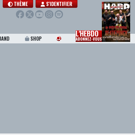
THÈME
S'IDENTIFIER
L'HEBDO
BAND
SHOP
ABONNEZ-VOUS