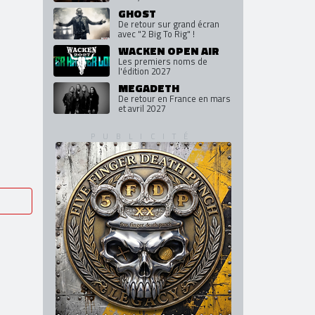
à 59 ans
Tony Iommi
Son nouvel album "From The
Dark", en octobre
GHOST
De retour sur grand écran
avec "2 Big To Rig" !
WACKEN OPEN AIR
Les premiers noms de
l'édition 2027
MEGADETH
De retour en France en mars
et avril 2027