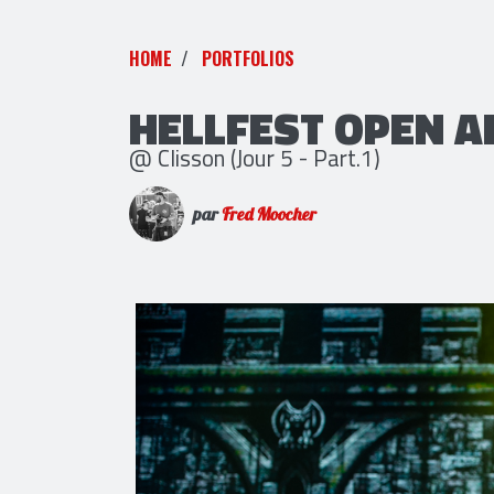
HOME
PORTFOLIOS
HELLFEST OPEN AI
@ Clisson (Jour 5 - Part.1)
par
Fred Moocher