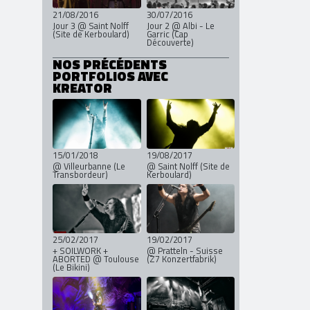
21/08/2016
30/07/2016
Jour 3 @ Saint Nolff
Jour 2 @ Albi - Le
(Site de Kerboulard)
Garric (Cap
Découverte)
NOS PRÉCÉDENTS
PORTFOLIOS AVEC
KREATOR
15/01/2018
19/08/2017
@ Villeurbanne (Le
@ Saint Nolff (Site de
Transbordeur)
Kerboulard)
25/02/2017
19/02/2017
+ SOILWORK +
@ Pratteln - Suisse
ABORTED @ Toulouse
(Z7 Konzertfabrik)
(Le Bikini)