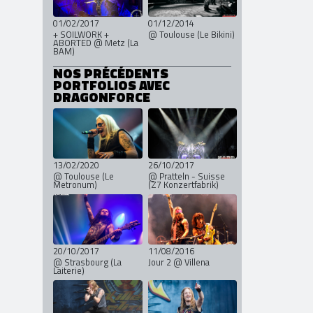
01/02/2017
01/12/2014
+ SOILWORK +
@ Toulouse (Le Bikini)
ABORTED @ Metz (La
BAM)
NOS PRÉCÉDENTS
PORTFOLIOS AVEC
DRAGONFORCE
13/02/2020
26/10/2017
@ Toulouse (Le
@ Pratteln - Suisse
Metronum)
(Z7 Konzertfabrik)
20/10/2017
11/08/2016
@ Strasbourg (La
Jour 2 @ Villena
Laiterie)