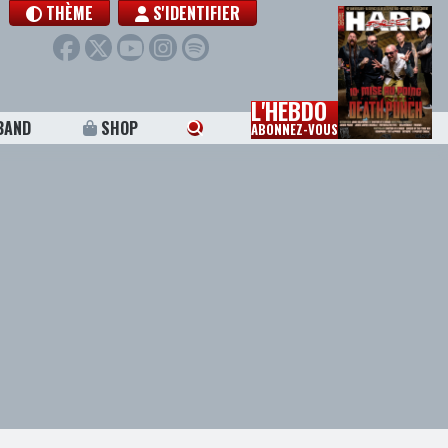
THÈME
S'IDENTIFIER
L'HEBDO
BAND
SHOP
ABONNEZ-VOUS