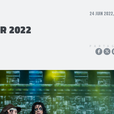
24 JUIN 2022
R 2022
PARTA