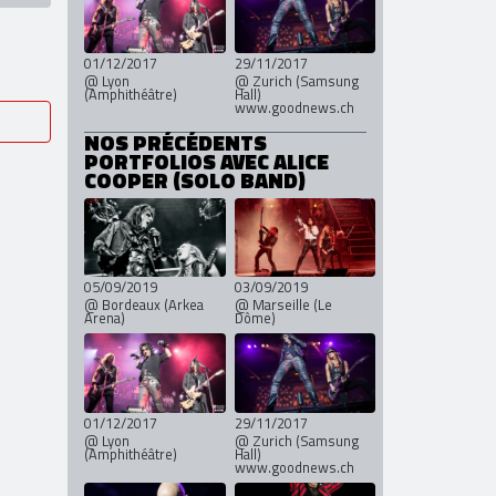
01/12/2017
29/11/2017
@ Lyon
@ Zurich (Samsung
(Amphithéâtre)
Hall)
www.goodnews.ch
NOS PRÉCÉDENTS
PORTFOLIOS AVEC ALICE
COOPER (SOLO BAND)
05/09/2019
03/09/2019
@ Bordeaux (Arkea
@ Marseille (Le
Arena)
Dôme)
01/12/2017
29/11/2017
@ Lyon
@ Zurich (Samsung
(Amphithéâtre)
Hall)
www.goodnews.ch