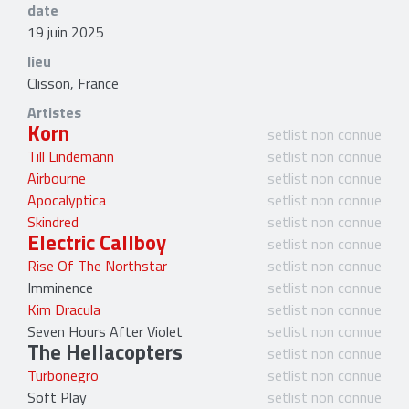
date
19 juin 2025
lieu
Clisson, France
Artistes
Korn
setlist non connue
Till Lindemann
setlist non connue
Airbourne
setlist non connue
Apocalyptica
setlist non connue
Skindred
setlist non connue
Electric Callboy
setlist non connue
Rise Of The Northstar
setlist non connue
Imminence
setlist non connue
Kim Dracula
setlist non connue
Seven Hours After Violet
setlist non connue
The Hellacopters
setlist non connue
Turbonegro
setlist non connue
Soft Play
setlist non connue