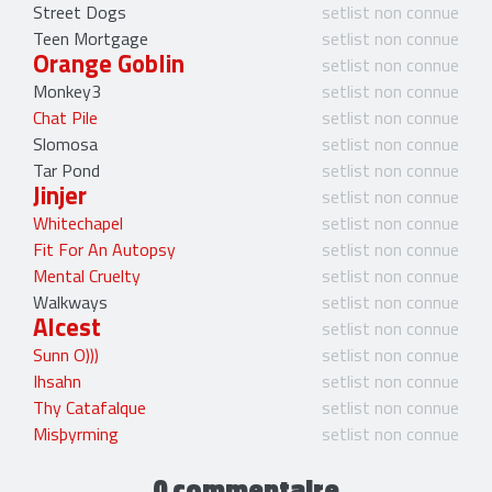
Street Dogs
setlist non connue
Teen Mortgage
setlist non connue
Orange Goblin
setlist non connue
Monkey3
setlist non connue
Chat Pile
setlist non connue
Slomosa
setlist non connue
Tar Pond
setlist non connue
Jinjer
setlist non connue
Whitechapel
setlist non connue
Fit For An Autopsy
setlist non connue
Mental Cruelty
setlist non connue
Walkways
setlist non connue
Alcest
setlist non connue
Sunn O)))
setlist non connue
Ihsahn
setlist non connue
Thy Catafalque
setlist non connue
Misþyrming
setlist non connue
0 commentaire