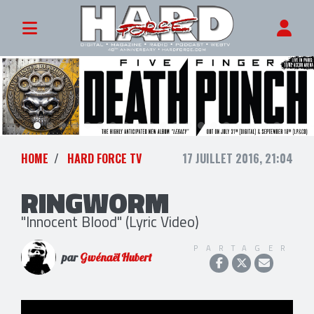
HOME
HARD FORCE TV
17 JUILLET 2016, 21:04
RINGWORM
"Innocent Blood" (Lyric Video)
PARTAGER
par
Gwénaël Hubert