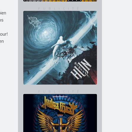
bien
os
our!
en