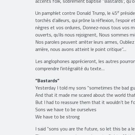
accents folk, sobrement baptisé “Bastards”, qu’on
e
Un pamphlet contre Donald Trump, le 45
préside
torchés d’ailleurs, qui prône la réflexion, l'espoi
nègres et vos ordures, Donnez-nous tous vos mus
ouverts, qu'ils nous rejoignent, Nous sommes mie
Nos paroles peuvent arrêter leurs armes, Oubliez
arrière, nous avons atteint le point critique"…
Les anglophones apprécieront, les autres pourron
comprendre l'intégralité du texte…
“Bastards”
Yesterday I told my sons "sometimes the bad gu
And that it made me scared about the world that 
But I had to reassure them that it wouldn’t be fo
Sons we have to be ourselves
We have to be strong
I said “sons you are the future, so let this be a l