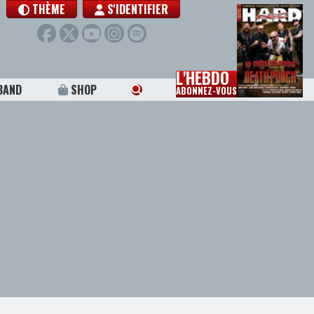
THÈME
S'IDENTIFIER
L'HEBDO
BAND
SHOP
ABONNEZ-VOUS