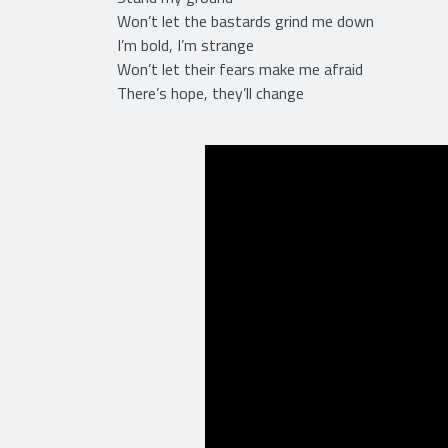
Won’t let the bastards grind me down
I’m bold, I’m strange
Won’t let their fears make me afraid
There’s hope, they’ll change