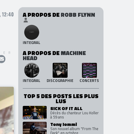
A PROPOS DE
ROBB FLYNN
 12:40
INTEGRAL
A PROPOS DE
MACHINE
GER
HEAD
INTEGRAL
DISCOGRAPHIE
CONCERTS
TOP 5 DES POSTS LES PLUS
LUS
SICK OF IT ALL
Décès du chanteur Lou Koller
à 59 ans
Tony Iommi
Son nouvel album "From The
Dark", en octobre