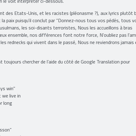
 le voit interpréter ci-dessous.
nt des Etats-Unis, et les racistes (pléonasme ?), aux lyrics plutôt 
r et la paix puisqu'il conclut par “Donnez-nous tous vos pédés, tous v
ulmans, les soi-disants terroristes, Nous les accueillons à bras
ux ensemble, nos différences font notre force, N'oubliez pas l'am
 les rednecks qui vivent dans le passé, Nous ne reviendrons jamais 
t toujours chercher de l’aide du côté de Google Translation pour
ys win"
we live in
r long
esson”