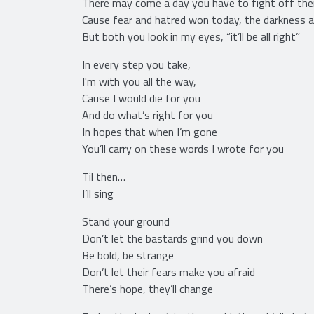
There may come a day you have to fight off the
Cause fear and hatred won today, the darkness a
But both you look in my eyes, “it’ll be all right”
In every step you take,
I'm with you all the way,
Cause I would die for you
And do what’s right for you
In hopes that when I’m gone
You’ll carry on these words I wrote for you
Til then…
I’ll sing
Stand your ground
Don’t let the bastards grind you down
Be bold, be strange
Don’t let their fears make you afraid
There’s hope, they’ll change