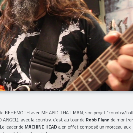
gal de BEHEMOTH avec ME AND THAT MAN, son projet “country/folk
ID ANGEL), avec la country, c’est au tour de
Robb Flynn
de montrer
. Le leader de
MACHINE HEAD
a en effet composé un morceau aux