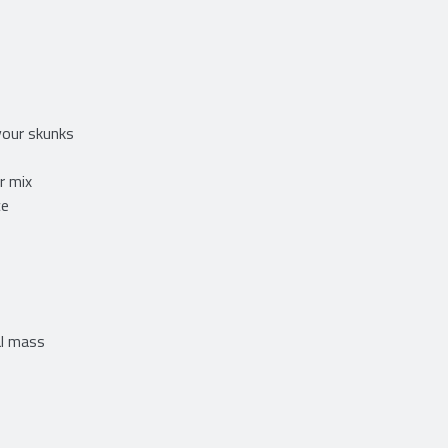
 your skunks
r mix
ce
al mass