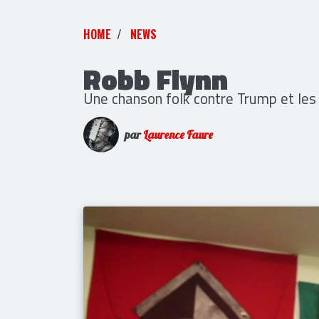
HOME
NEWS
Robb Flynn
Une chanson folk contre Trump et les 
par
Laurence Faure