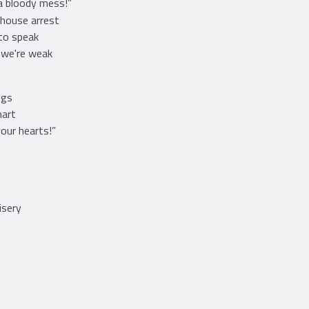
a bloody mess!”
 house arrest
 to speak
e we're weak
g
ugs
mart
our hearts!”
isery