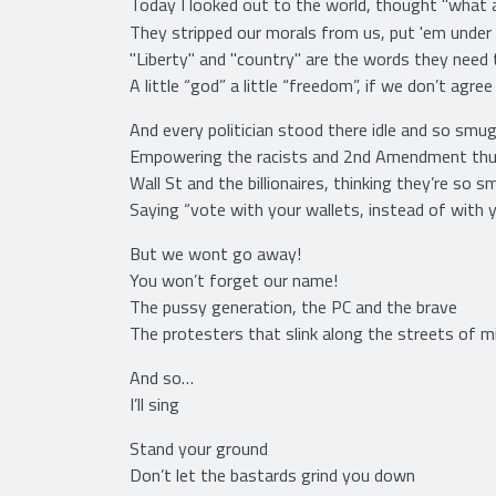
Today I looked out to the world, thought "what 
They stripped our morals from us, put 'em under
"Liberty" and "country" are the words they need
A little “god” a little “freedom”, if we don’t agre
And every politician stood there idle and so smu
Empowering the racists and 2nd Amendment th
Wall St and the billionaires, thinking they’re so s
Saying “vote with your wallets, instead of with y
But we wont go away!
You won’t forget our name!
The pussy generation, the PC and the brave
The protesters that slink along the streets of m
And so…
I’ll sing
Stand your ground
Don’t let the bastards grind you down