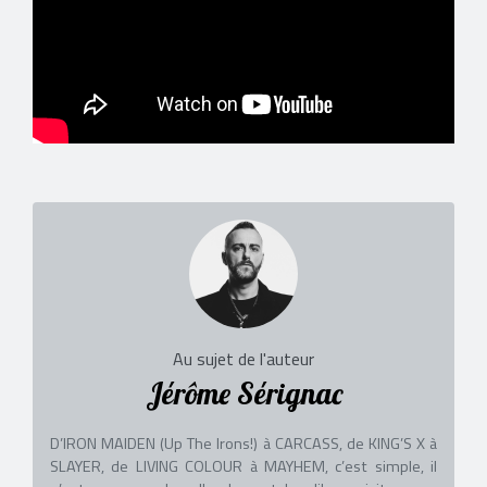
Au sujet de l'auteur
Jérôme Sérignac
D’IRON MAIDEN (Up The Irons!) à CARCASS, de KING’S X à
SLAYER, de LIVING COLOUR à MAYHEM, c’est simple, il