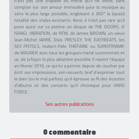
n’est pas une chapelle du metal qu'il ne visite, sans
compter sur son amour immodéré pour la musique au
sens le plus large possible, englobant à 360° la (quasi)
totalité des styles existants. Ainsi, il n’est pas rare qu’il
pose aussi sur sa platine un disque de THE DOORS, d'
ISRAEL VIBRATION, de NTM, de James BROWN, un vieux
Jean-Michel JARRE, Elvis PRESLEY, THE EASYBEATS, les
SEX PISTOLS, Hubert-Félix THIÉFAINE ou SUPERTRAMP,
de WAGNER avec tous les groupes metal susnommés et
ce, de la façon la plus aléatoire possible. Il rejoint l’équipe
en février 2016, ce qui lui a permis depuis de coucher par
écrit ses impressions, son ressenti, bref d’exprimer tout
le bien (ou le mal parfois) qu’il éprouve au fil des écoutes
d'albums et des concerts qu’il chronique pour HARD
FORCE.
Ses autres publications
0 commentaire