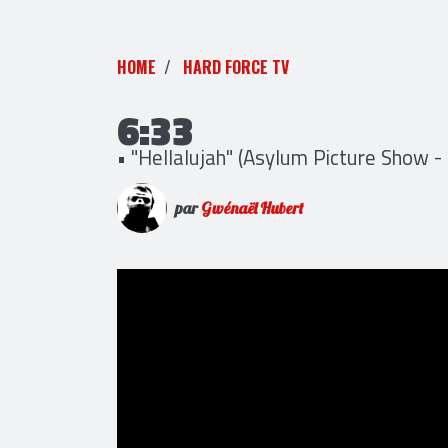
HOME
HARD FORCE TV
6:33
• "Hellalujah" (Asylum Picture Show - 
par
Gwénaël Hubert