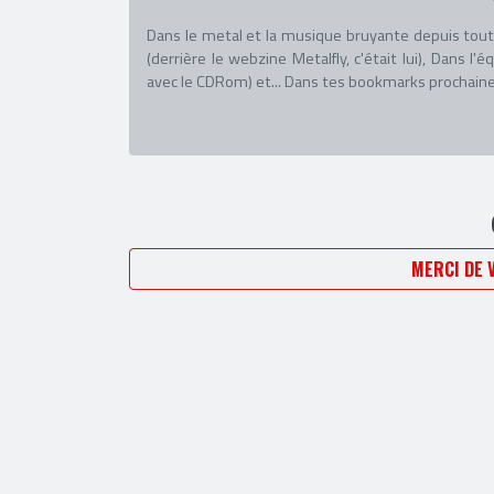
Dans le metal et la musique bruyante depuis tout 
(derrière le webzine Metalfly, c'était lui), Dans
avec le CDRom) et... Dans tes bookmarks prochainem
MERCI DE 