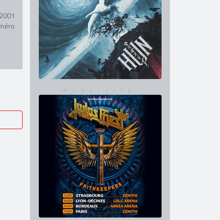
 2001
uméro