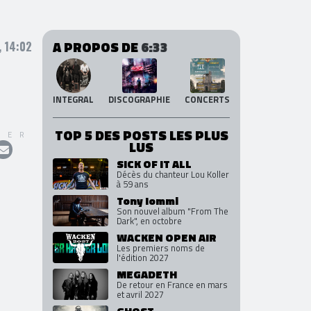
A PROPOS DE
6:33
, 14:02
INTEGRAL
DISCOGRAPHIE
CONCERTS
TOP 5 DES POSTS LES PLUS
GER
LUS
SICK OF IT ALL
Décès du chanteur Lou Koller
à 59 ans
Tony Iommi
Son nouvel album "From The
Dark", en octobre
WACKEN OPEN AIR
Les premiers noms de
l'édition 2027
MEGADETH
De retour en France en mars
et avril 2027
GHOST