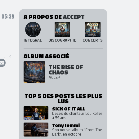
A PROPOS DE
ACCEPT
, 05:39
INTEGRAL
DISCOGRAPHIE
CONCERTS
ALBUM ASSOCIÉ
GER
THE RISE OF
CHAOS
ACCEPT
TOP 5 DES POSTS LES PLUS
LUS
SICK OF IT ALL
Décès du chanteur Lou Koller
à 59 ans
Tony Iommi
Son nouvel album "From The
Dark", en octobre