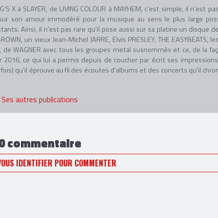
G’S X à SLAYER, de LIVING COLOUR à MAYHEM, c’est simple, il n’est pa
r sur son amour immodéré pour la musique au sens le plus large poss
tants. Ainsi, il n’est pas rare qu’il pose aussi sur sa platine un disque d
ROWN, un vieux Jean-Michel JARRE, Elvis PRESLEY, THE EASYBEATS, le
 de WAGNER avec tous les groupes metal susnommés et ce, de la faç
rier 2016, ce qui lui a permis depuis de coucher par écrit ses impressions
rfois) qu’il éprouve au fil des écoutes d'albums et des concerts qu’il chro
Ses autres publications
0 commentaire
VOUS IDENTIFIER POUR COMMENTER