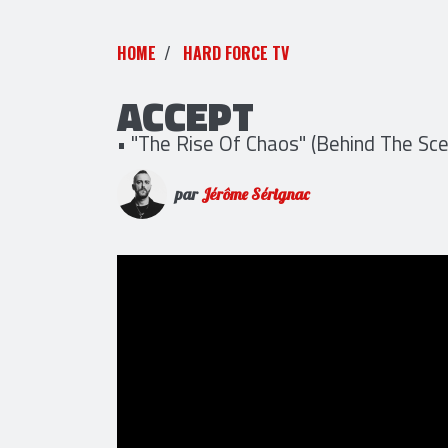
HOME
HARD FORCE TV
ACCEPT
• "The Rise Of Chaos" (Behind The Sce
par
Jérôme Sérignac