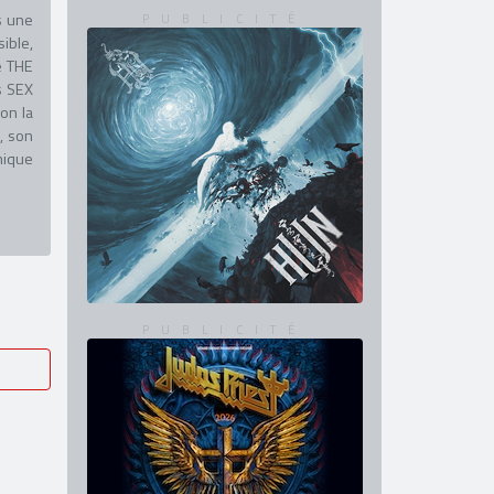
s une
ible,
e THE
s SEX
on la
, son
nique