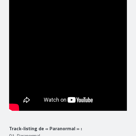
Track-listing de
« Paranormal »
:
01. Paranormal