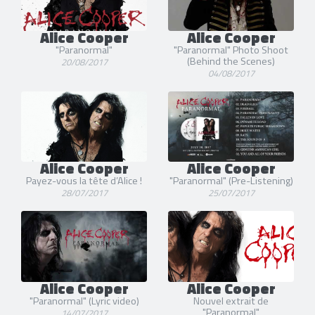
Alice Cooper
Alice Cooper
"Paranormal"
"Paranormal" Photo Shoot
(Behind the Scenes)
20/08/2017
04/08/2017
Alice Cooper
Alice Cooper
Payez-vous la tête d’Alice !
"Paranormal" (Pre-Listening)
28/07/2017
25/07/2017
Alice Cooper
Alice Cooper
"Paranormal" (Lyric video)
Nouvel extrait de
"Paranormal"
14/07/2017