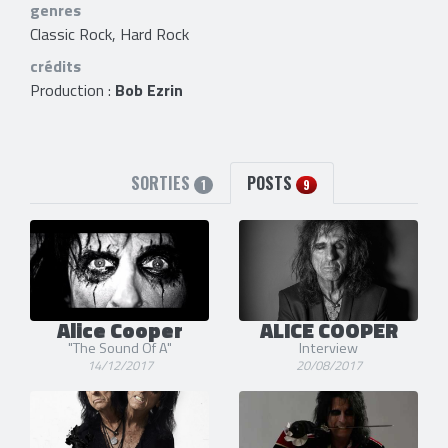
genres
Classic Rock, Hard Rock
crédits
Production :
Bob Ezrin
SORTIES
POSTS
1
9
Alice Cooper
ALICE COOPER
"The Sound Of A"
Interview
14/12/2017
20/08/2017