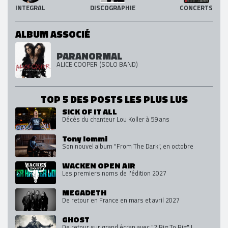
INTEGRAL
DISCOGRAPHIE
CONCERTS
ALBUM ASSOCIÉ
PARANORMAL
ALICE COOPER (SOLO BAND)
TOP 5 DES POSTS LES PLUS LUS
SICK OF IT ALL
Décès du chanteur Lou Koller à 59 ans
Tony Iommi
Son nouvel album "From The Dark", en octobre
WACKEN OPEN AIR
Les premiers noms de l'édition 2027
MEGADETH
De retour en France en mars et avril 2027
GHOST
De retour sur grand écran avec "2 Big To Rig" !