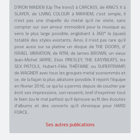
D’IRON MAIDEN (Up The Irons!) à CARCASS, de KING’S X à
SLAYER, de LIVING COLOUR à MAYHEM, c’est simple, il
n’est pas une chapelle du metal qu'il ne visite, sans
compter sur son amour immodéré pour la musique au
sens le plus large possible, englobant à 360° la (quasi)
totalité des styles existants. Ainsi, il n’est pas rare qu’il
pose aussi sur sa platine un disque de THE DOORS, d'
ISRAEL VIBRATION, de NTM, de James BROWN, un vieux
Jean-Michel JARRE, Elvis PRESLEY, THE EASYBEATS, les
SEX PISTOLS, Hubert-Félix THIÉFAINE ou SUPERTRAMP,
de WAGNER avec tous les groupes metal susnommés et
ce, de la façon la plus aléatoire possible. Il rejoint l’équipe
en février 2016, ce qui lui a permis depuis de coucher par
écrit ses impressions, son ressenti, bref d’exprimer tout
le bien (ou le mal parfois) qu’il éprouve au fil des écoutes
d'albums et des concerts qu’il chronique pour HARD
FORCE.
Ses autres publications