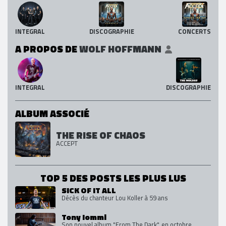
INTEGRAL
DISCOGRAPHIE
CONCERTS
A PROPOS DE
WOLF HOFFMANN
INTEGRAL
DISCOGRAPHIE
ALBUM ASSOCIÉ
THE RISE OF CHAOS
ACCEPT
TOP 5 DES POSTS LES PLUS LUS
SICK OF IT ALL
Décès du chanteur Lou Koller à 59 ans
Tony Iommi
Son nouvel album "From The Dark", en octobre