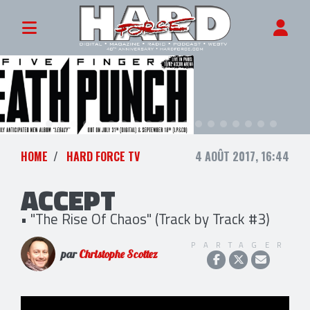
HOME
HARD FORCE TV
4 AOÛT 2017, 16:44
ACCEPT
• "The Rise Of Chaos" (Track by Track #3)
PARTAGER
par
Christophe Scottez