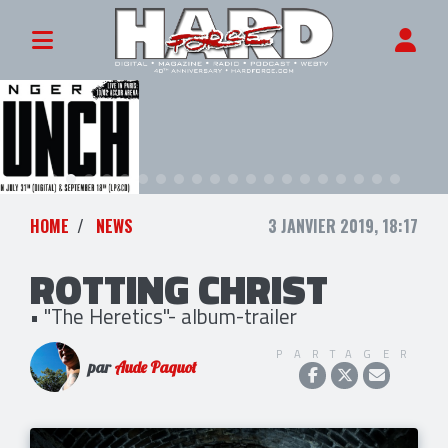
HOME
NEWS
3 JANVIER 2019, 18:17
ROTTING CHRIST
• "The Heretics"- album-trailer
PARTAGER
par
Aude Paquot