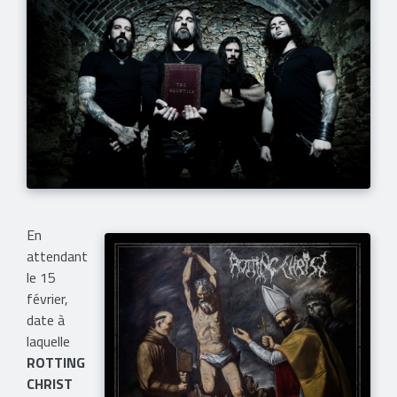
En
attendant
le 15
février,
date
à
laquelle
ROTTING
CHRIST