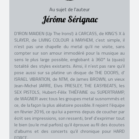
Au sujet de l'auteur
Jérôme Sérignac
D’IRON MAIDEN (Up The Irons!) à CARCASS, de KING’S X à
SLAYER, de LIVING COLOUR à MAYHEM, c’est simple, il
n’est pas une chapelle du metal qu'il ne visite, sans
compter sur son amour immodéré pour la musique au
sens le plus large possible, englobant à 360° la (quasi)
totalité des styles existants. Ainsi, il n’est pas rare qu’il
pose aussi sur sa platine un disque de THE DOORS, d'
ISRAEL VIBRATION, de NTM, de James BROWN, un vieux
Jean-Michel JARRE, Elvis PRESLEY, THE EASYBEATS, les
SEX PISTOLS, Hubert-Félix THIÉFAINE ou SUPERTRAMP,
de WAGNER avec tous les groupes metal susnommés et
ce, de la façon la plus aléatoire possible. Il rejoint l’équipe
en février 2016, ce qui lui a permis depuis de coucher par
écrit ses impressions, son ressenti, bref d’exprimer tout
le bien (ou le mal parfois) qu’il éprouve au fil des écoutes
d'albums et des concerts qu’il chronique pour HARD
FORCE.