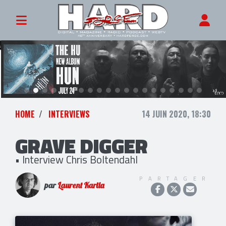
HOME
INTERVIEWS
14 JUIN 2020, 18:30
GRAVE DIGGER
• Interview Chris Boltendahl
PARTAGER
par
Laurent Karila