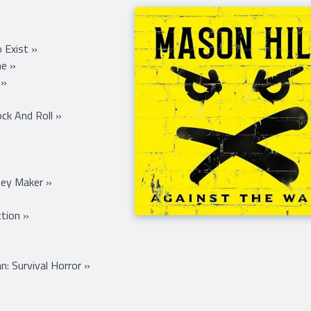
 Exist »
me »
 »
ck And Roll »
ey Maker »
tion »
 Survival Horror »