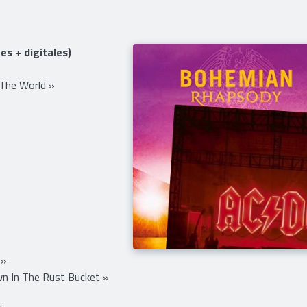
s + digitales)
 The World »
 »
n In The Rust Bucket »