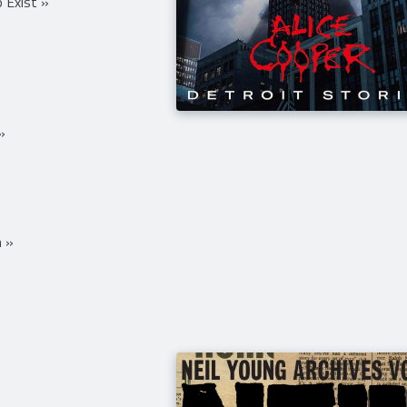
 Exist »
»
n »