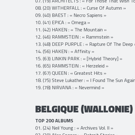
07. (19) ARCHITECTS : « For Those That Wish To
08. (20) WITHERFALL : « Curse Of Autumn »
09. (40) BAEST : « Necro Sapiens »
10. (41) EPICA : « Omega »
11. (42) HAKEN : « The Mountain »
12. (46) RAMMSTEIN : « Rammstein »
13. (48) DEEP PURPLE : « Rapture Of The Deep 
14. (56) HAKEN : « Affinity »
15. (63) LINKIN PARK : « [Hybrid Theory] »
16. (65) RAMMSTEIN : « Herzeleid »
17. (67) QUEEN : « Greatest Hits »
18. (75) Steve Lukather : « I Found The Sun Agai
19. (78) NIRVANA : « Nevermind »
BELGIQUE (WALLONIE)
TOP 200 ALBUMS
01. (24) Neil Young : « Archives Vol. II »
02. (29) Alice Cooper : « Detroit Stories »