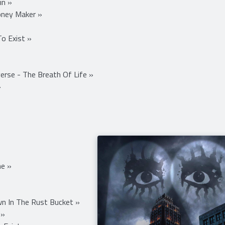
in »
oney Maker »
o Exist »
rse - The Breath Of Life »
​
me »
n In The Rust Bucket »
 »