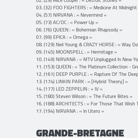
03. (32) FOO FIGHTERS : « Medicine At Midnight
04. (57) NIRVANA : « Nevermind »
05. (73) AC/DC : « Power Up »
06. (76) QUEEN : « Bohemian Rhapsody »
07. (99) EPICA : « Omega »
08. (129) Neil Young & CRAZY HORSE : « Way Do
09. (145) MOONSPELL : « Hermitage »
10. (149) NIRVANA : « MTV Unplugged In New Yo
11. (153) QUEEN : « The Platinum Collection - Grea
12. (161) DEEP PURPLE : « Rapture Of The Dee
13. (174) LINKIN PARK : « [Hybrid Theory] »
14. (177) LED ZEPPELIN : « IV »
15. (180) Steven Wilson : « The Future Bites »
16. (188) ARCHITECTS : « For Those That Wish T
17. (194) NIRVANA : « In Utero »
GRANDE-BRETAGNE