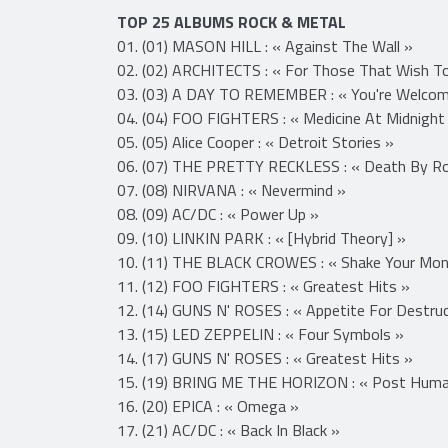
TOP 25 ALBUMS ROCK & METAL
01. (01) MASON HILL : « Against The Wall »
02. (02) ARCHITECTS : « For Those That Wish To
03. (03) A DAY TO REMEMBER : « You're Welco
04. (04) FOO FIGHTERS : « Medicine At Midnight
05. (05) Alice Cooper : « Detroit Stories »
06. (07) THE PRETTY RECKLESS : « Death By Ro
07. (08) NIRVANA : « Nevermind »
08. (09) AC/DC : « Power Up »
09. (10) LINKIN PARK : « [Hybrid Theory] »
10. (11) THE BLACK CROWES : « Shake Your Mon
11. (12) FOO FIGHTERS : « Greatest Hits »
12. (14) GUNS N' ROSES : « Appetite For Destruc
13. (15) LED ZEPPELIN : « Four Symbols »
14. (17) GUNS N' ROSES : « Greatest Hits »
15. (19) BRING ME THE HORIZON : « Post Human:
16. (20) EPICA : « Omega »
17. (21) AC/DC : « Back In Black »