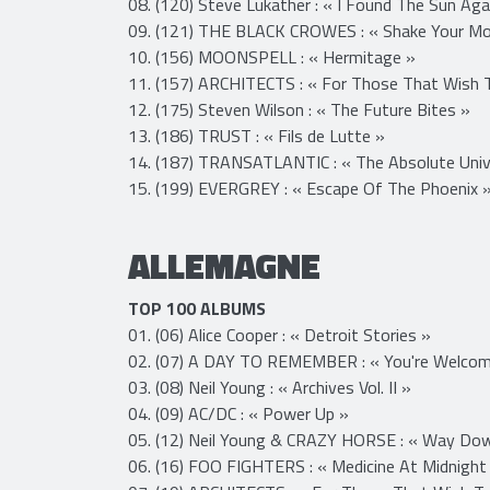
08. (120) Steve Lukather : « I Found The Sun Aga
09. (121) THE BLACK CROWES : « Shake Your M
10. (156) MOONSPELL : « Hermitage »
11. (157) ARCHITECTS : « For Those That Wish T
12. (175) Steven Wilson : « The Future Bites »
13. (186) TRUST : « Fils de Lutte »
14. (187) TRANSATLANTIC : « The Absolute Unive
15. (199) EVERGREY : « Escape Of The Phoenix »
ALLEMAGNE
TOP 100 ALBUMS
01. (06) Alice Cooper : « Detroit Stories »
02. (07) A DAY TO REMEMBER : « You're Welco
03. (08) Neil Young : « Archives Vol. II »
04. (09) AC/DC : « Power Up »
05. (12) Neil Young & CRAZY HORSE : « Way Dow
06. (16) FOO FIGHTERS : « Medicine At Midnight