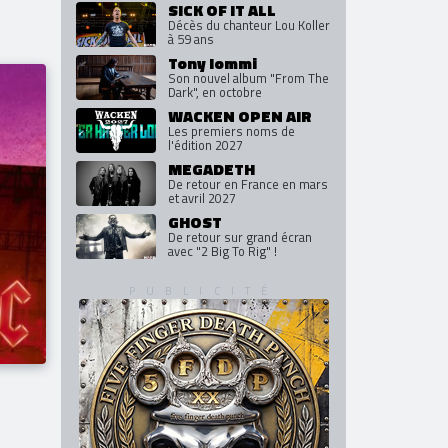
SICK OF IT ALL
Décès du chanteur Lou Koller
à 59 ans
Tony Iommi
Son nouvel album "From The
Dark", en octobre
WACKEN OPEN AIR
Les premiers noms de
l'édition 2027
MEGADETH
De retour en France en mars
et avril 2027
GHOST
De retour sur grand écran
avec "2 Big To Rig" !