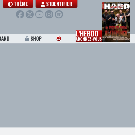
THÈME
S'IDENTIFIER
L'HEBDO
BAND
SHOP
ABONNEZ-VOUS