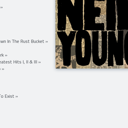
 »
wn In The Rust Bucket »
rk »
test Hits I, II & III »
p »
o Exist »