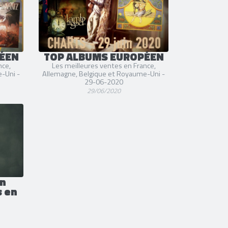
ÉEN
TOP ALBUMS EUROPÉEN
nce,
Les meilleures ventes en France,
-Uni -
Allemagne, Belgique et Royaume-Uni -
29-06-2020
29/06/2020
en
s en