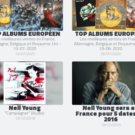
P ALBUMS EUROPÉEN
TOP ALBUMS EUROP
 meilleures ventes en France,
Les meilleures ventes en Fra
agne, Belgique et Royaume-Uni -
Allemagne, Belgique et Royaume
13-07-2020
29-06-2020
13/07/2020
06/07/2020
Neil Young
Neil Young sera 
France pour 5 date
"Campaigner" (Audio)
2016
19/10/2018
19/12/2015