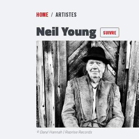
HOME
ARTISTES
Neil Young
SUIVRE
© Daryl Hannah | Reprise Records