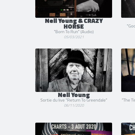
Neil Young & CRAZY
HORSE
"Goo
"Born To Run" (Audio)
05/03/2021
Neil Young
Sortie du live "Return To Greendale"
"The Ti
06/11/2020