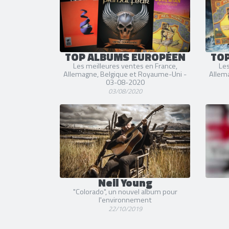
TOP ALBUMS EUROPÉEN
TO
Les meilleures ventes en France,
Les
Allemagne, Belgique et Royaume-Uni -
Allem
03-08-2020
03/08/2020
Neil Young
"Colorado", un nouvel album pour
l'environnement
22/10/2019