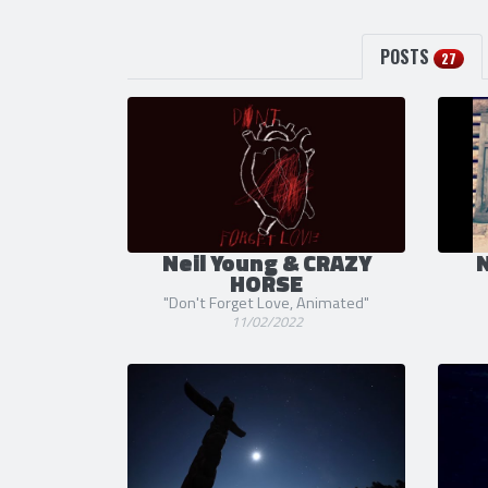
POSTS
27
Neil Young & CRAZY
N
HORSE
"Don't Forget Love, Animated"
11/02/2022