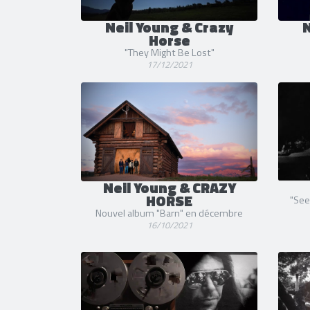
Neil Young & Crazy
N
Horse
"They Might Be Lost"
17/12/2021
Neil Young & CRAZY
HORSE
"See
Nouvel album "Barn" en décembre
16/10/2021