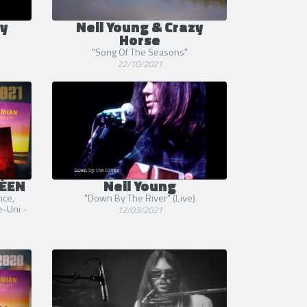
zy
Neil Young & Crazy
Horse
"Song Of The Seasons"
22/10/2021
ÉEN
Neil Young
nce,
"Down By The River" (Live)
-Uni -
12/03/2021