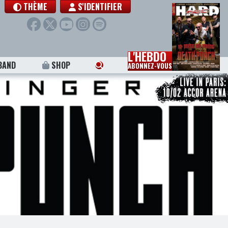
THÈME
S'IDENTIFIER
L'HEBDO
BAND
SHOP
ABONNEZ-VOUS