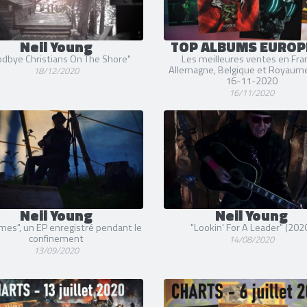
Neil Young
TOP ALBUMS EUROP
dbye Christians On The Shore"
Les meilleures ventes en Fra
Allemagne, Belgique et Royaume
18/12/2020
16-11-2020
16/11/2020
Neil Young
Neil Young
mes", un EP enregistré pendant le
"Lookin' For A Leader" (202
confinement
14/08/2020
13/09/2020