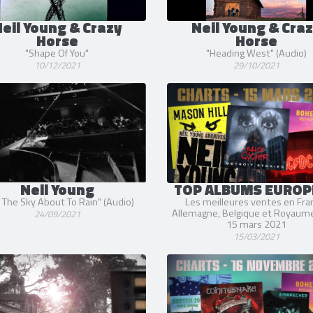
eil Young & Crazy
Neil Young & Cra
Horse
Horse
"Shape Of You"
"Heading West" (Audio)
10/12/2021
29/10/2021
Neil Young
TOP ALBUMS EUROP
 The Sky About To Rain" (Audio)
Les meilleures ventes en Fra
Allemagne, Belgique et Royaume
24/09/2021
15 mars 2021
15/03/2021