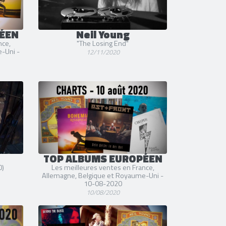
ÉEN
Neil Young
nce,
"The Losing End"
-Uni -
12/11/2020
TOP ALBUMS EUROPÉEN
0)
Les meilleures ventes en France,
Allemagne, Belgique et Royaume-Uni -
10-08-2020
10/08/2020