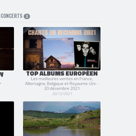
CONCERTS
3
zy
TOP ALBUMS EUROPÉEN
Les meilleures ventes en France,
Allemagne, Belgique et Royaume-Uni -
"
20 décembre 2021
20/12/2021