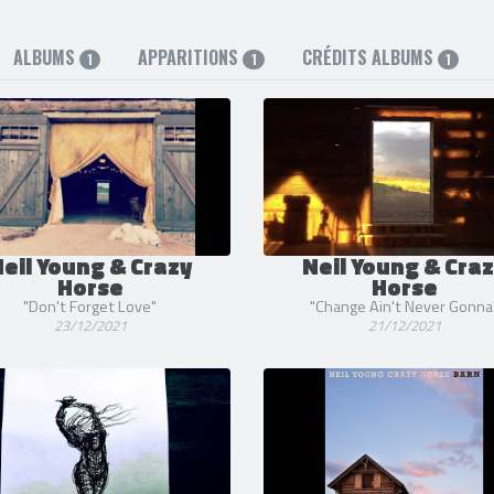
ALBUMS
APPARITIONS
CRÉDITS ALBUMS
1
1
1
eil Young & Crazy
Neil Young & Cra
Horse
Horse
"Don't Forget Love"
"Change Ain't Never Gonna
23/12/2021
21/12/2021