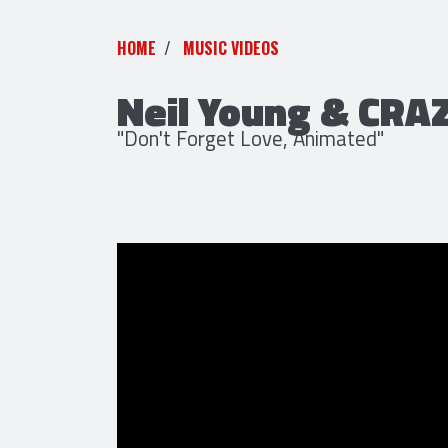
HOME
MUSIC VIDEOS
Neil Young & CRA
"Don't Forget Love, Animated"