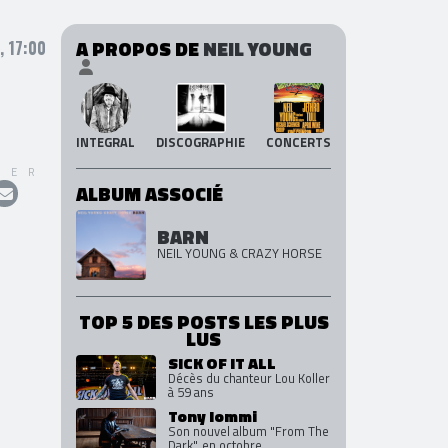
A PROPOS DE
NEIL YOUNG
, 17:00
INTEGRAL
DISCOGRAPHIE
CONCERTS
GER
ALBUM ASSOCIÉ
BARN
NEIL YOUNG & CRAZY HORSE
TOP 5 DES POSTS LES PLUS
LUS
SICK OF IT ALL
Décès du chanteur Lou Koller
à 59 ans
Tony Iommi
Son nouvel album "From The
Dark", en octobre