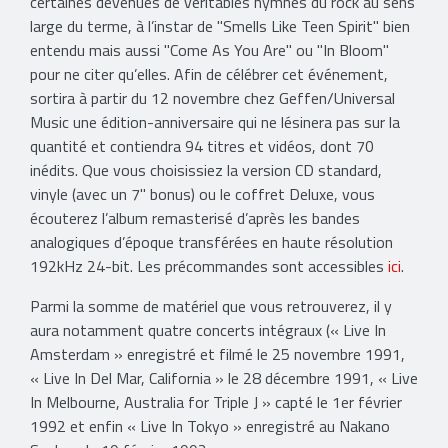
certaines devenues de véritables hymnes du rock au sens
large du terme, à l’instar de "Smells Like Teen Spirit" bien
entendu mais aussi "Come As You Are" ou "In Bloom"
pour ne citer qu’elles. Afin de célébrer cet événement,
sortira à partir du 12 novembre chez Geffen/Universal
Music une édition-anniversaire qui ne lésinera pas sur la
quantité et contiendra 94 titres et vidéos, dont 70
inédits. Que vous choisissiez la version CD standard,
vinyle (avec un 7" bonus) ou le coffret Deluxe, vous
écouterez l’album remasterisé d’après les bandes
analogiques d’époque transférées en haute résolution
192kHz 24-bit. Les précommandes sont accessibles
ici
.
Parmi la somme de matériel que vous retrouverez, il y
aura notamment quatre concerts intégraux (« Live In
Amsterdam » enregistré et filmé le 25 novembre 1991,
« Live In Del Mar, California » le 28 décembre 1991, « Live
In Melbourne, Australia for Triple J » capté le 1er février
1992 et enfin « Live In Tokyo » enregistré au Nakano