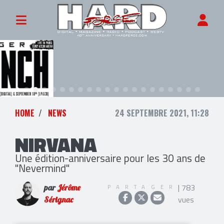
HOME
NEWS
24 SEPTEMBRE 2021, 11:28
NIRVANA
Une édition-anniversaire pour les 30 ans de
"Nevermind"
| 783
PARTAGER
par
Jérôme
vues
Sérignac