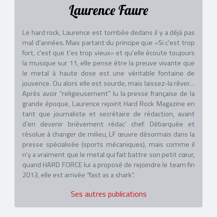
Laurence Faure
Le hard rock, Laurence est tombée dedans il y a déjà pas
mal d'années. Mais partant du principe que «Si c'est trop
fort, c'est que t'es trop vieux» et qu'elle écoute toujours
la musique sur 11, elle pense être la preuve vivante que
le metal à haute dose est une véritable fontaine de
jouvence. Ou alors elle est sourde, mais laissez-la rêver…
Après avoir “religieusement” lu la presse française de la
grande époque, Laurence rejoint Hard Rock Magazine en
tant que journaliste et secrétaire de rédaction, avant
d'en devenir brièvement rédac' chef. Débarquée et
résolue à changer de milieu, LF œuvre désormais dans la
presse spécialisée (sports mécaniques), mais comme il
n'y a vraiment que le metal qui fait battre son petit cœur,
quand HARD FORCE lui a proposé de rejoindre le team fin
2013, elle est arrivée “fast as a shark”.
Ses autres publications