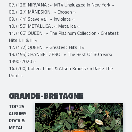
07. (126) NIRVANA : « MTV Unplugged In New York »
08. (127) MÅNESKIN : « Chosen »
09. (141) Steve Vai : « Inviolate »
10. (155) METALLICA : « Metallica »
11. (165) QUEEN : « The Platinum Collection - Greatest
Hits I, II & III »
12. (172) QUEEN : « Greatest Hits II »
13. (195) CHANNEL ZERO : « The Best Of 30 Years:
1990-2020 »
14. (200) Robert Plant & Alison Krauss : « Raise The
Roof »
GRANDE-BRETAGNE
TOP 25
ALBUMS
ROCK &
METAL