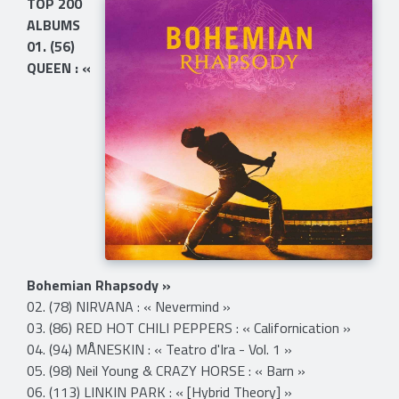
TOP 200
ALBUMS
01. (56)
QUEEN : «
Bohemian Rhapsody »
02. (78) NIRVANA : « Nevermind »
03. (86) RED HOT CHILI PEPPERS : « Californication »
04. (94) MÅNESKIN : « Teatro d'Ira - Vol. 1 »
05. (98) Neil Young & CRAZY HORSE : « Barn »
06. (113) LINKIN PARK : « [Hybrid Theory] »