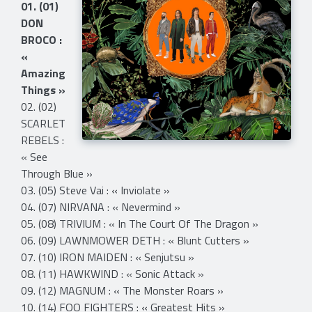
01. (01)
DON
BROCO :
«
Amazing
Things »
02. (02)
SCARLET
REBELS :
« See
Through Blue »
03. (05) Steve Vai : « Inviolate »
04. (07) NIRVANA : « Nevermind »
05. (08) TRIVIUM : « In The Court Of The Dragon »
06. (09) LAWNMOWER DETH : « Blunt Cutters »
07. (10) IRON MAIDEN : « Senjutsu »
08. (11) HAWKWIND : « Sonic Attack »
09. (12) MAGNUM : « The Monster Roars »
10. (14) FOO FIGHTERS : « Greatest Hits »