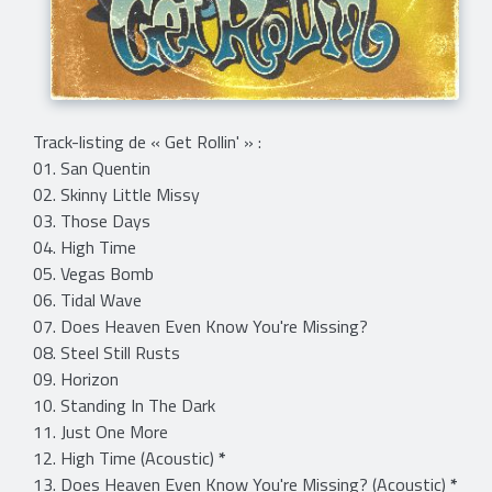
Track-listing de « Get Rollin' » :
01. San Quentin
02. Skinny Little Missy
03. Those Days
04. High Time
05. Vegas Bomb
06. Tidal Wave
07. Does Heaven Even Know You're Missing?
08. Steel Still Rusts
09. Horizon
10. Standing In The Dark
11. Just One More
12. High Time (Acoustic)
*
13. Does Heaven Even Know You're Missing? (Acoustic)
*