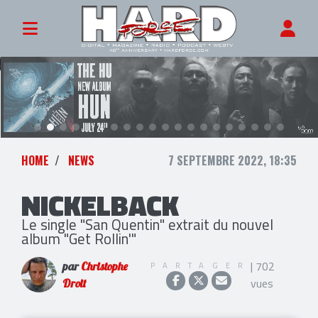
HOME
NEWS
7 SEPTEMBRE 2022, 18:35
NICKELBACK
Le single "San Quentin" extrait du nouvel
album "Get Rollin'"
| 702
PARTAGER
par
Christophe
vues
Droit